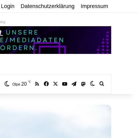
Login
Datenschutzerklärung
Impressum
ing
℃
RSS
Facebook
X
YouTube
Telegram
20
Mastodon
Skin umschalten
Volltextsuche:
Olpe