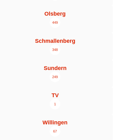
Olsberg
449
Schmallenberg
348
Sundern
249
TV
1
Willingen
67