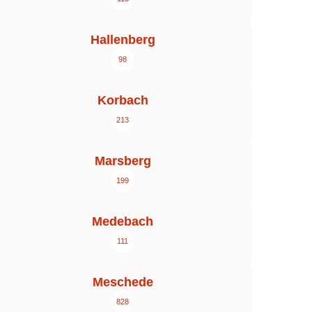
Hallenberg
98
Korbach
213
Marsberg
199
Medebach
111
Meschede
828