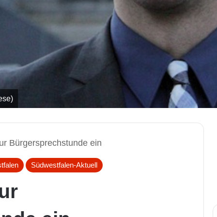
ese)
zur Bürgersprechstunde ein
tfalen
Südwestfalen-Aktuell
ur