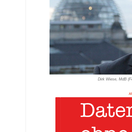
Dirk Wiese, MdB (Fo
A