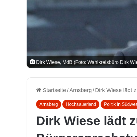
Dirk Wiese, MdB (Foto: Wahlkreisbüro Dirk Wi
Startseite
/
Arnsberg
/
Dirk Wiese lädt 
Arnsberg
Hochsauerland
Politik in Südwes
Dirk Wiese lädt z