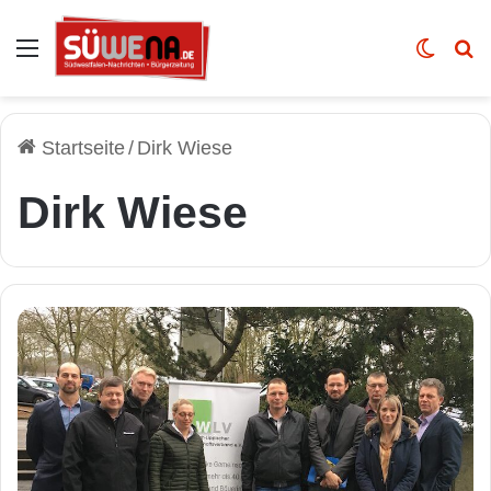
Auswahl
Skin u
Vo
Startseite
/
Dirk Wiese
Dirk Wiese