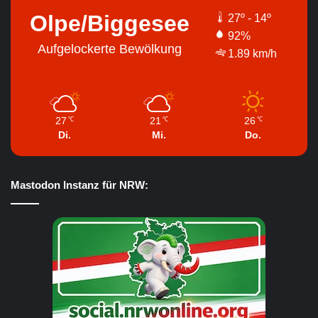
Olpe/Biggesee
27º - 14º
92%
Aufgelockerte Bewölkung
1.89 km/h
27
21
26
℃
℃
℃
Di.
Mi.
Do.
Mastodon Instanz für NRW: