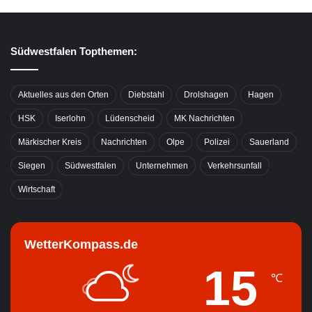
Südwestfalen Topthemen:
Aktuelles aus den Orten
Diebstahl
Drolshagen
Hagen
HSK
Iserlohn
Lüdenscheid
MK Nachrichten
Märkischer Kreis
Nachrichten
Olpe
Polizei
Sauerland
Siegen
Südwestfalen
Unternehmen
Verkehrsunfall
Wirtschaft
WetterKompass.de
15
℃