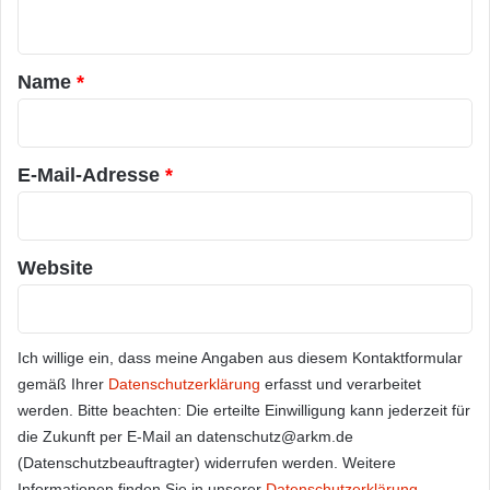
n
t
a
Name
*
r
*
E-Mail-Adresse
*
Website
Ich willige ein, dass meine Angaben aus diesem Kontaktformular
gemäß Ihrer
Datenschutzerklärung
erfasst und verarbeitet
werden. Bitte beachten: Die erteilte Einwilligung kann jederzeit für
die Zukunft per E-Mail an datenschutz@arkm.de
(Datenschutzbeauftragter) widerrufen werden. Weitere
Informationen finden Sie in unserer
Datenschutzerklärung
.