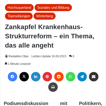
Hochsauerland
Soziales und Bildung
Topmeldungen
Winterberg
Zankapfel Krankenhaus-
Strukturreform – ein Thema,
das alle angeht
Redaktion Olpe
Letztes Update 16.09.2015
0
1 Minute Lesezeit
Facebook
X
LinkedIn
Pinterest
Reddit
WhatsApp
Telegram
Per Mail weiterleiten
Drucken
Podiumsdiskussion mit Politikern,