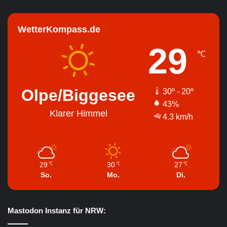
WetterKompass.de
29
℃
Olpe/Biggesee
30º - 20º
43%
Klarer Himmel
4.3 km/h
29
30
27
℃
℃
℃
So.
Mo.
Di.
Mastodon Instanz für NRW: