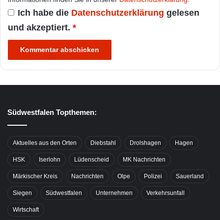
Ich habe die
Datenschutzerklärung
gelesen
und akzeptiert.
*
Südwestfalen Topthemen:
Aktuelles aus den Orten
Diebstahl
Drolshagen
Hagen
HSK
Iserlohn
Lüdenscheid
MK Nachrichten
Märkischer Kreis
Nachrichten
Olpe
Polizei
Sauerland
Siegen
Südwestfalen
Unternehmen
Verkehrsunfall
Wirtschaft