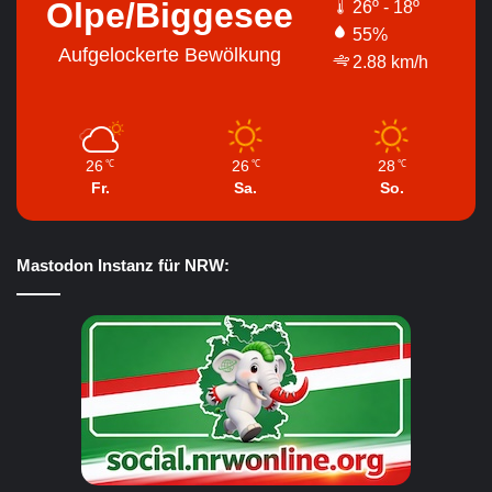
Olpe/Biggesee
26º - 18º
55%
Aufgelockerte Bewölkung
2.88 km/h
26
26
28
℃
℃
℃
Fr.
Sa.
So.
Mastodon Instanz für NRW: