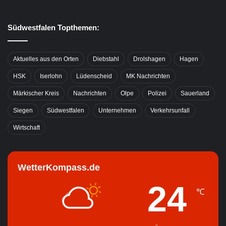
Südwestfalen Topthemen:
Aktuelles aus den Orten
Diebstahl
Drolshagen
Hagen
HSK
Iserlohn
Lüdenscheid
MK Nachrichten
Märkischer Kreis
Nachrichten
Olpe
Polizei
Sauerland
Siegen
Südwestfalen
Unternehmen
Verkehrsunfall
Wirtschaft
WetterKompass.de
24
℃