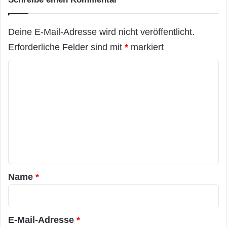
Deine E-Mail-Adresse wird nicht veröffentlicht.
Erforderliche Felder sind mit
*
markiert
K
o
m
m
e
n
t
a
Name
*
r
*
E-Mail-Adresse
*