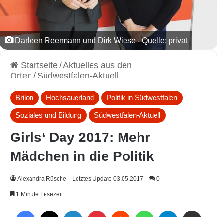
Darleen Reermann und Dirk Wiese - Quelle: privat
Startseite
/
Aktuelles aus den
Orten
/
Südwestfalen-Aktuell
Brilon
Hochsauerland
Politik in Südwestfalen
Soziales und Bildung
Südwestfalen-Aktuell
Girls‘ Day 2017: Mehr
Mädchen in die Politik
Alexandra Rüsche
Letztes Update 03.05.2017
0
1 Minute Lesezeit
Facebook
X
LinkedIn
Pinterest
Reddit
WhatsApp
Telegram
Per Mail weiterleiten