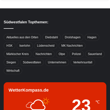
Südwestfalen Topthemen:
Aktuelles aus den Orten
Diebstahl
Drolshagen
Hagen
HSK
Iserlohn
Lüdenscheid
MK Nachrichten
Märkischer Kreis
Nachrichten
Olpe
Polizei
Sauerland
Siegen
Südwestfalen
Unternehmen
Verkehrsunfall
Wirtschaft
WetterKompass.de
23
℃