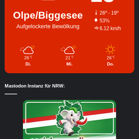
Olpe/Biggesee
26º - 19º
53%
Aufgelockerte Bewölkung
6.12 km/h
26
21
26
℃
℃
℃
Di.
Mi.
Do.
Mastodon Instanz für NRW: