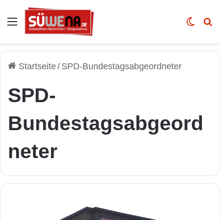
Auswahl
Skin u
Vo
Startseite
/
SPD-Bundestagsabgeordneter
SPD-
Bundestagsabgeord
neter