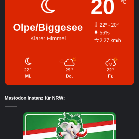
20
℃
Olpe/Biggesee
22º - 20º
56%
Klarer Himmel
2.27 km/h
22
29
22
℃
℃
℃
Mi.
Do.
Fr.
Mastodon Instanz für NRW: