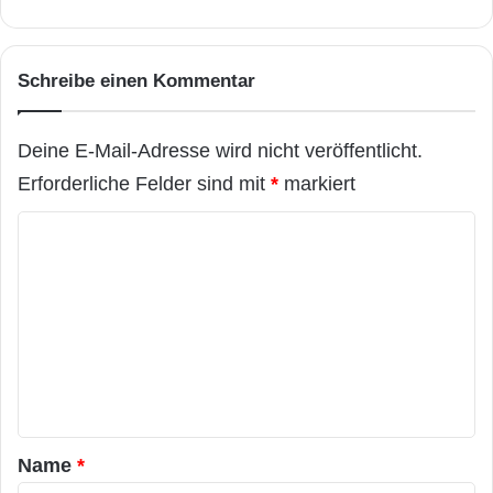
Schreibe einen Kommentar
Deine E-Mail-Adresse wird nicht veröffentlicht.
Erforderliche Felder sind mit
*
markiert
K
o
m
m
e
n
t
a
Name
*
r