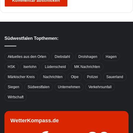
Südwestfalen Topthemen:
Aktuelles aus den Orten
Diebstahl
Drolshagen
Hagen
HSK
Iserlohn
Lüdenscheid
MK Nachrichten
Märkischer Kreis
Nachrichten
Olpe
Polizei
Sauerland
Siegen
Südwestfalen
Unternehmen
Verkehrsunfall
Wirtschaft
WetterKompass.de