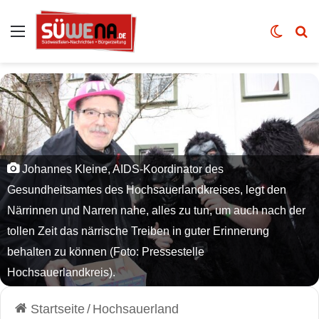
Auswahl
Skin u
Vo
Johannes Kleine, AIDS-Koordinator des
Gesundheitsamtes des Hochsauerlandkreises, legt den
Närrinnen und Narren nahe, alles zu tun, um auch nach der
tollen Zeit das närrische Treiben in guter Erinnerung
behalten zu können (Foto: Pressestelle
Hochsauerlandkreis).
Startseite
/
Hochsauerland