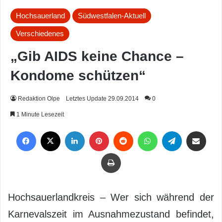
Hochsauerland
Südwestfalen-Aktuell
Verschiedenes
„Gib AIDS keine Chance –
Kondome schützen“
Redaktion Olpe
Letztes Update 29.09.2014
0
1 Minute Lesezeit
Facebook
X
LinkedIn
Pinterest
Reddit
WhatsApp
Telegram
Per Mail weiterleiten
Drucken
Hochsauerlandkreis – Wer sich während der
Karnevalszeit im Ausnahmezustand befindet,