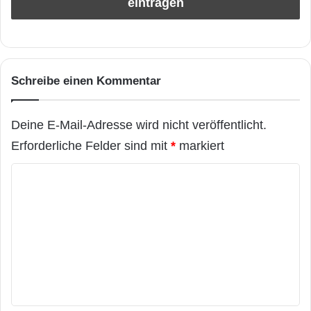
Schreibe einen Kommentar
Deine E-Mail-Adresse wird nicht veröffentlicht.
Erforderliche Felder sind mit
*
markiert
K
o
m
m
e
n
t