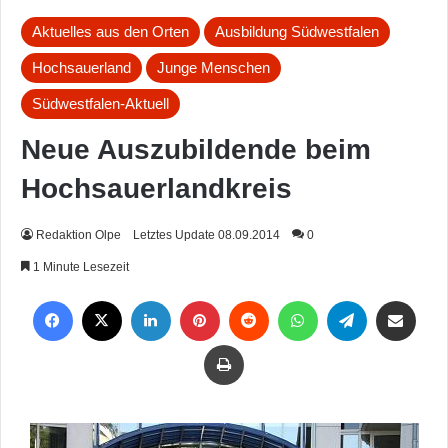
Aktuelles aus den Orten
Ausbildung Südwestfalen
Hochsauerland
Junge Menschen
Südwestfalen-Aktuell
Neue Auszubildende beim
Hochsauerlandkreis
Redaktion Olpe
Letztes Update 08.09.2014
0
1 Minute Lesezeit
Facebook
X
LinkedIn
Pinterest
Reddit
WhatsApp
Telegram
Per Mail weiterleiten
Drucken