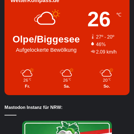
WetterKompass.de
26
℃
Olpe/Biggesee
27º - 20º
46%
Aufgelockerte Bewölkung
2.09 km/h
26
26
20
℃
℃
℃
Fr.
Sa.
So.
Mastodon Instanz für NRW: