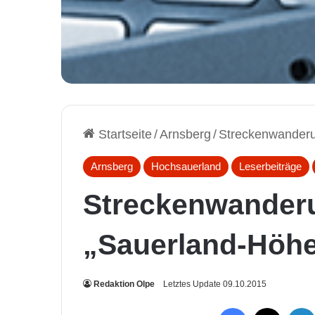
Startseite
/
Arnsberg
/
Streckenwanderu
Arnsberg
Hochsauerland
Leserbeiträge
Streckenwander
„Sauerland-Höhe
Redaktion Olpe
Letztes Update 09.10.2015
Facebook
X