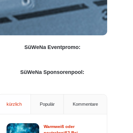
SüWeNa Eventpromo:
SüWeNa Sponsorenpool:
kürzlich
Populär
Kommentare
Warmweiß oder
neutralweiß? Bei