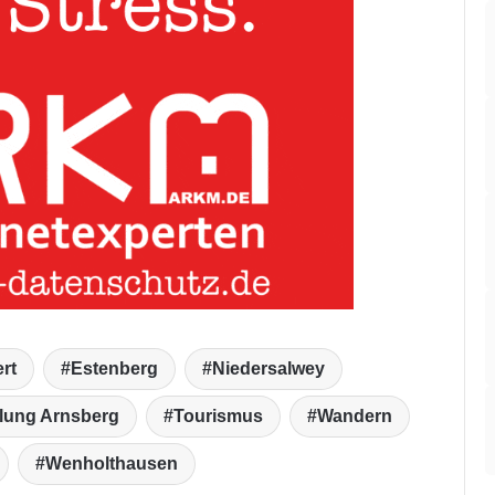
rt
Estenberg
Niedersalwey
lung Arnsberg
Tourismus
Wandern
Wenholthausen