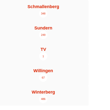
Schmallenberg
348
Sundern
249
TV
1
Willingen
67
Winterberg
486