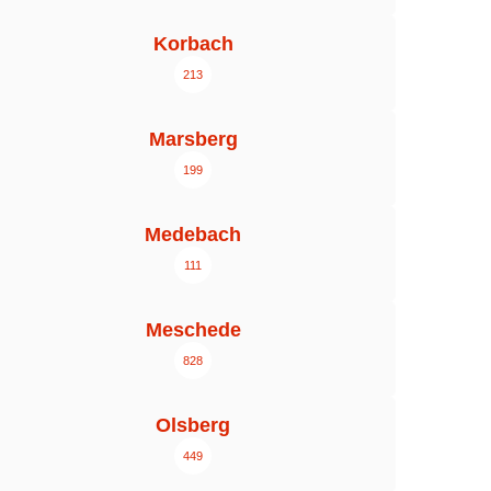
Korbach
213
Marsberg
199
Medebach
111
Meschede
828
Olsberg
449