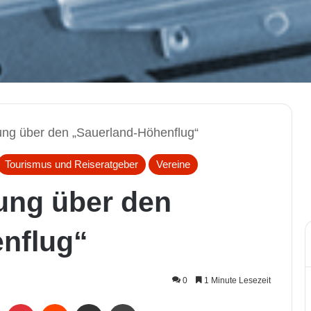
ng über den „Sauerland-Höhenflug“
Tourismus und Reiseratgeber
Vereine
ung über den
nflug“
0
1 Minute Lesezeit
LinkedIn
Pinterest
Reddit
Per Mail weiterleiten
Drucken