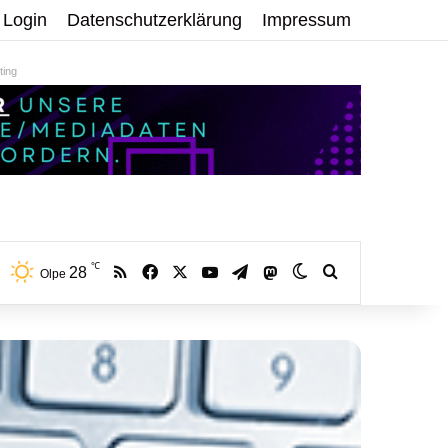
Login
Datenschutzerklärung
Impressum
ing
℃
RSS
Facebook
X
YouTube
Telegram
28
Mastodon
Skin umschalten
Volltextsuche:
Olpe