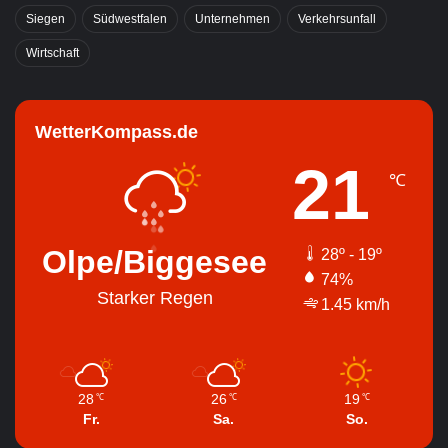
Siegen
Südwestfalen
Unternehmen
Verkehrsunfall
Wirtschaft
WetterKompass.de
21
℃
Olpe/Biggesee
28º - 19º
74%
Starker Regen
1.45 km/h
28
26
19
℃
℃
℃
Fr.
Sa.
So.