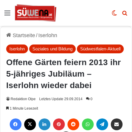
Auswahl
Skin u
Vo
Startseite
/
Iserlohn
Iserlohn
Soziales und Bildung
Südwestfalen-Aktuell
Offene Gärten feiern 2013 ihr
5-jähriges Jubiläum –
Iserlohn wieder dabei
Redaktion Olpe
Letztes Update 29.09.2014
0
1 Minute Lesezeit
Facebook
X
LinkedIn
Pinterest
Reddit
WhatsApp
Telegram
Per Mail weiterleiten
Drucken