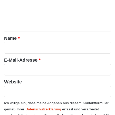
m
e
n
t
a
Name
*
r
*
E-Mail-Adresse
*
Website
Ich willige ein, dass meine Angaben aus diesem Kontaktformular
gemäß Ihrer
Datenschutzerklärung
erfasst und verarbeitet