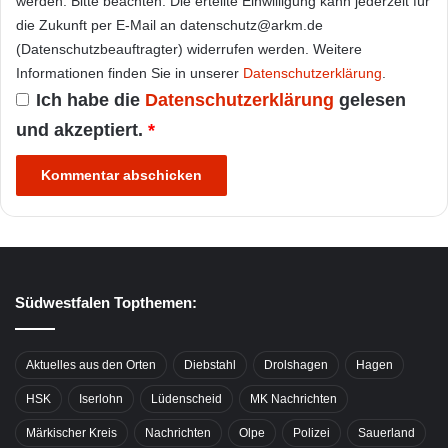
werden. Bitte beachten: Die erteilte Einwilligung kann jederzeit für
die Zukunft per E-Mail an datenschutz@arkm.de
(Datenschutzbeauftragter) widerrufen werden. Weitere
Informationen finden Sie in unserer
Datenschutzerklärung
.
Ich habe die
Datenschutzerklärung
gelesen
und akzeptiert.
*
Südwestfalen Topthemen:
Aktuelles aus den Orten
Diebstahl
Drolshagen
Hagen
HSK
Iserlohn
Lüdenscheid
MK Nachrichten
Märkischer Kreis
Nachrichten
Olpe
Polizei
Sauerland