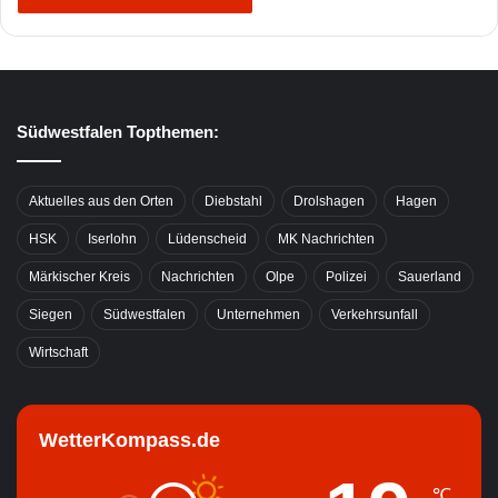
Südwestfalen Topthemen:
Aktuelles aus den Orten
Diebstahl
Drolshagen
Hagen
HSK
Iserlohn
Lüdenscheid
MK Nachrichten
Märkischer Kreis
Nachrichten
Olpe
Polizei
Sauerland
Siegen
Südwestfalen
Unternehmen
Verkehrsunfall
Wirtschaft
WetterKompass.de
℃