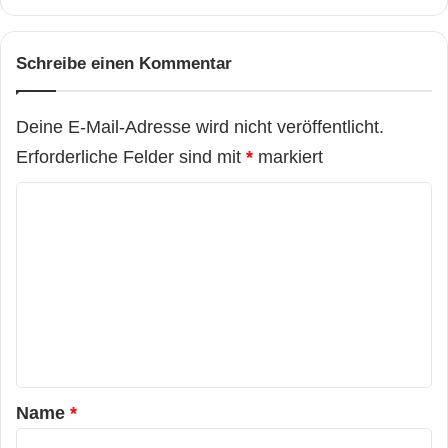
Schreibe einen Kommentar
Deine E-Mail-Adresse wird nicht veröffentlicht.
Erforderliche Felder sind mit
*
markiert
K
o
m
m
e
n
t
a
Name
*
r