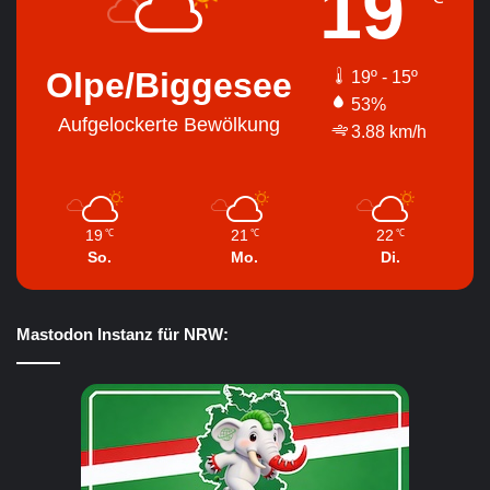
19
Olpe/Biggesee
19º - 15º
53%
Aufgelockerte Bewölkung
3.88 km/h
19
21
22
℃
℃
℃
So.
Mo.
Di.
Mastodon Instanz für NRW: