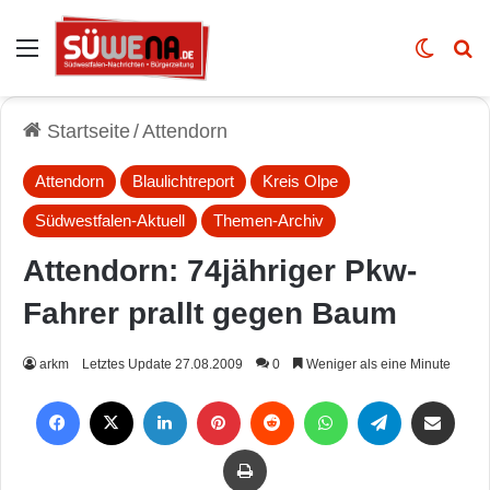
Auswahl
Skin u
Vo
Startseite
/
Attendorn
Attendorn
Blaulichtreport
Kreis Olpe
Südwestfalen-Aktuell
Themen-Archiv
Attendorn: 74jähriger Pkw-
Fahrer prallt gegen Baum
arkm
Letztes Update 27.08.2009
0
Weniger als eine Minute
Facebook
X
LinkedIn
Pinterest
Reddit
WhatsApp
Telegram
Per Mail weiterleiten
Drucken