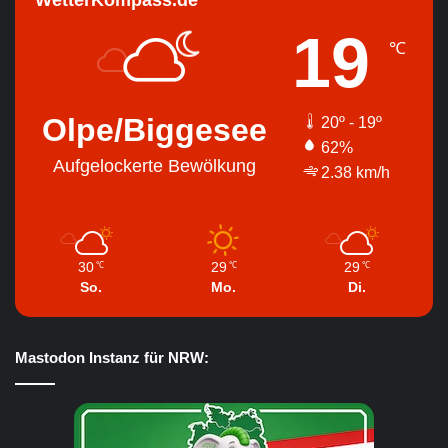
19
℃
Olpe/Biggesee
20º - 19º
62%
Aufgelockerte Bewölkung
2.38 km/h
30
29
29
℃
℃
℃
So.
Mo.
Di.
Mastodon Instanz für NRW: