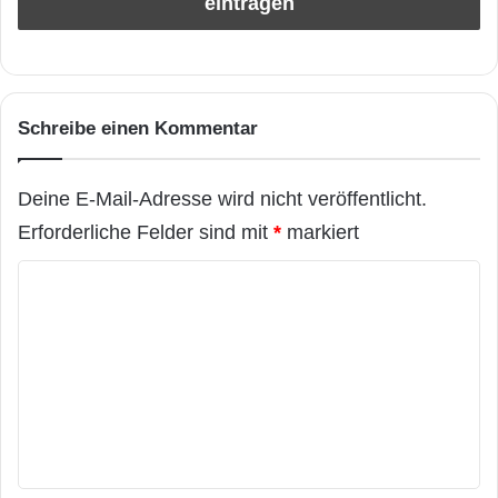
Schreibe einen Kommentar
Deine E-Mail-Adresse wird nicht veröffentlicht.
Erforderliche Felder sind mit
*
markiert
K
o
m
m
e
n
t