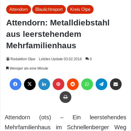
Attendorn
Blaulichtreport
Kreis Olpe
Attendorn: Metalldiebstahl
aus leerstehendem
Mehrfamilienhaus
Redaktion Olpe
Letztes Update 03.02.2016
0
Weniger als eine Minute
Facebook
X
LinkedIn
Pinterest
Reddit
WhatsApp
Telegram
Per Mail weiterleiten
Drucken
Attendorn (ots) – Ein leerstehendes
Mehrfamilienhaus im Schnellenberger Weg