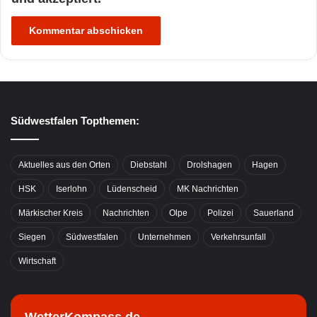
Südwestfalen Topthemen:
Aktuelles aus den Orten
Diebstahl
Drolshagen
Hagen
HSK
Iserlohn
Lüdenscheid
MK Nachrichten
Märkischer Kreis
Nachrichten
Olpe
Polizei
Sauerland
Siegen
Südwestfalen
Unternehmen
Verkehrsunfall
Wirtschaft
WetterKompass.de