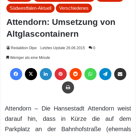
Südwestfalen-Aktuell
Verschiedenes
Attendorn: Umsetzung von
Altglascontainern
Redaktion Olpe
Letztes Update 26.06.2015
0
Weniger als eine Minute
Facebook
X
LinkedIn
Pinterest
Reddit
WhatsApp
Telegram
Per Mail weiterleiten
Drucken
Attendorn – Die Hansestadt Attendorn weist
darauf hin, dass in Kürze die auf dem
Parkplatz an der Bahnhofstraße (ehemals