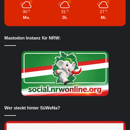
30
31
27
℃
℃
℃
Mo.
Di.
Mi.
Mastodon Instanz für NRW:
Wer steckt hinter SüWeNa?