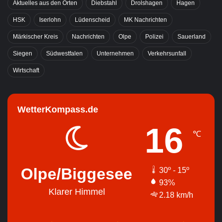
Aktuelles aus den Orten
Diebstahl
Drolshagen
Hagen
HSK
Iserlohn
Lüdenscheid
MK Nachrichten
Märkischer Kreis
Nachrichten
Olpe
Polizei
Sauerland
Siegen
Südwestfalen
Unternehmen
Verkehrsunfall
Wirtschaft
WetterKompass.de
16
℃
Olpe/Biggesee
30º - 15º
93%
Klarer Himmel
2.18 km/h