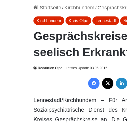
Startseite
/
Kirchhundem
/
Gesprächskre
Kirchhundem
Kreis Olpe
Lennestadt
S
Gesprächskreise
seelisch Erkrank
Redaktion Olpe
Letztes Update 03.06.2015
Facebook
X
Lennestadt/Kirchhundem – Für Ang
Sozialpsychiatrische Dienst des 
Kreises Gesprächskreise an. Die G