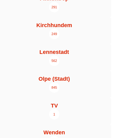
291
Kirchhundem
249
Lennestadt
562
Olpe (Stadt)
845
TV
1
Wenden