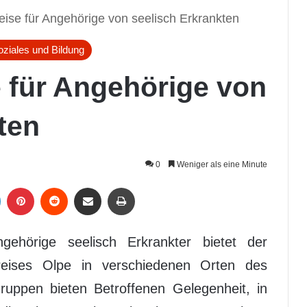
ise für Angehörige von seelisch Erkrankten
oziales und Bildung
 für Angehörige von
ten
0
Weniger als eine Minute
LinkedIn
Pinterest
Reddit
Per Mail weiterleiten
Drucken
ehörige seelisch Erkrankter bietet der
Kreises Olpe in verschiedenen Orten des
ruppen bieten Betroffenen Gelegenheit, in