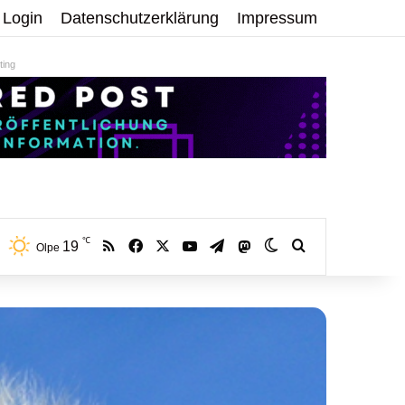
Login
Datenschutzerklärung
Impressum
ing
℃
RSS
Facebook
X
YouTube
Telegram
19
Mastodon
Skin umschalten
Volltextsuche:
Olpe