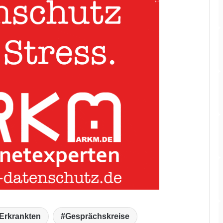
 Erkrankten
Gesprächskreise