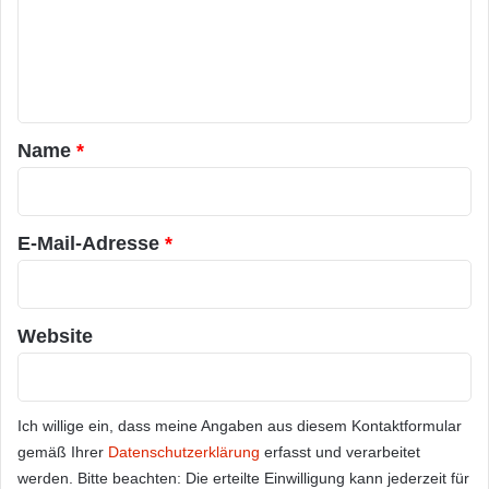
m
e
n
t
a
Name
*
r
*
E-Mail-Adresse
*
Website
Ich willige ein, dass meine Angaben aus diesem Kontaktformular
gemäß Ihrer
Datenschutzerklärung
erfasst und verarbeitet
werden. Bitte beachten: Die erteilte Einwilligung kann jederzeit für