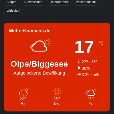
Siegen
Südwestfalen
Unternehmen
Verkehrsunfall
Wirtschaft
WetterKompass.de
17
℃
Olpe/Biggesee
22º - 16º
86%
Aufgelockerte Bewölkung
3.25 km/h
22
25
26
℃
℃
℃
Mi.
Do.
Fr.