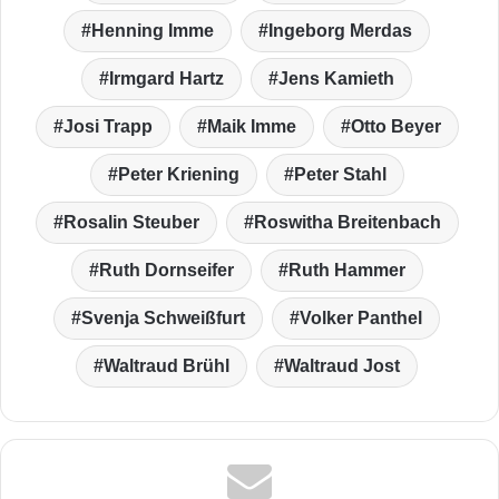
Henning Imme
Ingeborg Merdas
Irmgard Hartz
Jens Kamieth
Josi Trapp
Maik Imme
Otto Beyer
Peter Kriening
Peter Stahl
Rosalin Steuber
Roswitha Breitenbach
Ruth Dornseifer
Ruth Hammer
Svenja Schweißfurt
Volker Panthel
Waltraud Brühl
Waltraud Jost