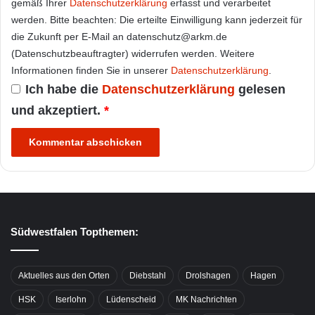
gemäß Ihrer
Datenschutzerklärung
erfasst und verarbeitet
werden. Bitte beachten: Die erteilte Einwilligung kann jederzeit für
die Zukunft per E-Mail an datenschutz@arkm.de
(Datenschutzbeauftragter) widerrufen werden. Weitere
Informationen finden Sie in unserer
Datenschutzerklärung
.
Ich habe die
Datenschutzerklärung
gelesen
und akzeptiert.
*
Südwestfalen Topthemen:
Aktuelles aus den Orten
Diebstahl
Drolshagen
Hagen
HSK
Iserlohn
Lüdenscheid
MK Nachrichten