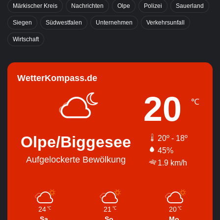
Märkischer Kreis
Nachrichten
Olpe
Polizei
Sauerland
Siegen
Südwestfalen
Unternehmen
Verkehrsunfall
Wirtschaft
WetterKompass.de
20
℃
Olpe/Biggesee
20º - 18º
45%
Aufgelockerte Bewölkung
1.9 km/h
24
21
20
℃
℃
℃
Sa.
So.
Mo.