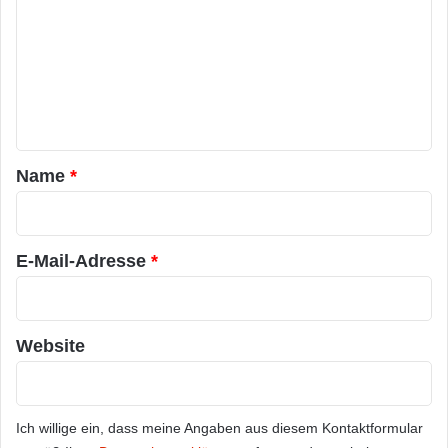
m
m
e
n
t
a
Name
*
r
*
E-Mail-Adresse
*
Website
Ich willige ein, dass meine Angaben aus diesem Kontaktformular