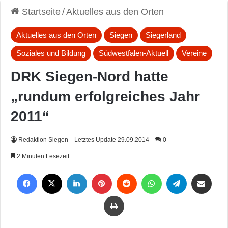
Startseite
/
Aktuelles aus den Orten
Aktuelles aus den Orten
Siegen
Siegerland
Soziales und Bildung
Südwestfalen-Aktuell
Vereine
DRK Siegen-Nord hatte
„rundum erfolgreiches Jahr
2011“
Redaktion Siegen
Letztes Update 29.09.2014
0
2 Minuten Lesezeit
Facebook
X
LinkedIn
Pinterest
Reddit
WhatsApp
Telegram
Per Mail weiterleiten
Drucken