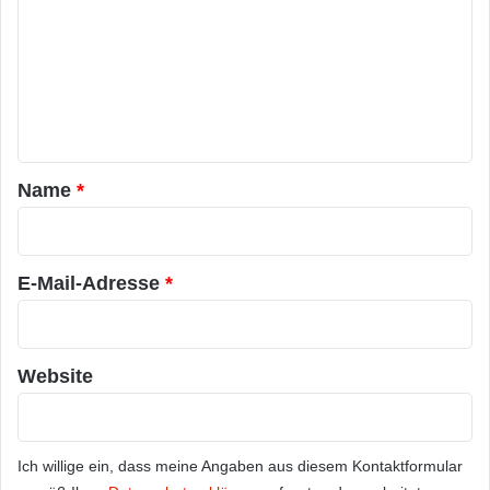
m
m
e
n
t
a
Name
*
r
*
E-Mail-Adresse
*
Website
Ich willige ein, dass meine Angaben aus diesem Kontaktformular