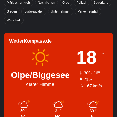
Märkischer Kreis
Nachrichten
Olpe
Polizei
Sauerland
Siegen
Südwestfalen
Unternehmen
Verkehrsunfall
Wirtschaft
WetterKompass.de
18
℃
Olpe/Biggesee
30º - 16º
71%
Klarer Himmel
1.67 km/h
30
31
30
℃
℃
℃
So.
Mo.
Di.