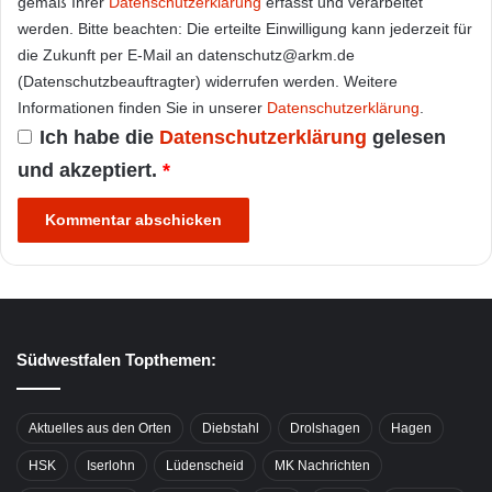
gemäß Ihrer
Datenschutzerklärung
erfasst und verarbeitet
werden. Bitte beachten: Die erteilte Einwilligung kann jederzeit für
die Zukunft per E-Mail an datenschutz@arkm.de
(Datenschutzbeauftragter) widerrufen werden. Weitere
Informationen finden Sie in unserer
Datenschutzerklärung
.
Ich habe die
Datenschutzerklärung
gelesen
und akzeptiert.
*
Südwestfalen Topthemen:
Aktuelles aus den Orten
Diebstahl
Drolshagen
Hagen
HSK
Iserlohn
Lüdenscheid
MK Nachrichten