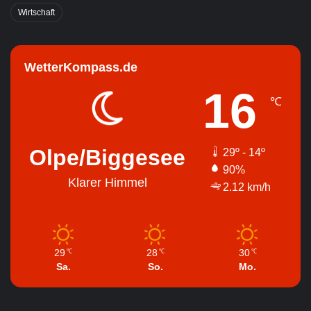
Wirtschaft
WetterKompass.de
16
℃
Olpe/Biggesee
29º - 14º
90%
Klarer Himmel
2.12 km/h
29
28
30
℃
℃
℃
Sa.
So.
Mo.