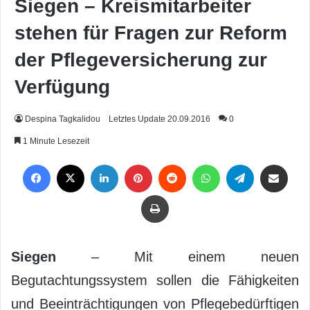
Siegen – Kreismitarbeiter
stehen für Fragen zur Reform
der Pflegeversicherung zur
Verfügung
Despina Tagkalidou
Letztes Update 20.09.2016
0
1 Minute Lesezeit
Facebook
X
LinkedIn
Pinterest
Reddit
WhatsApp
Telegram
Per Mail weiterleiten
Drucken
Siegen
– Mit einem neuen
Begutachtungssystem sollen die Fähigkeiten
und Beeinträchtigungen von Pflegebedürftigen