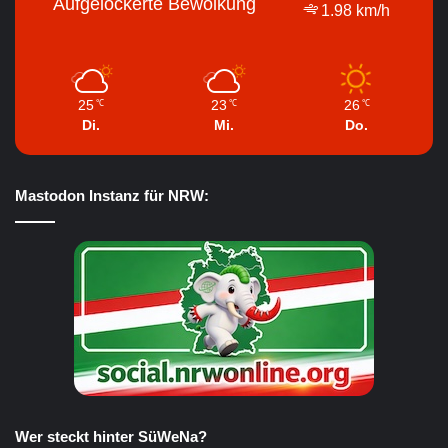
Aufgelockerte Bewölkung
1.98 km/h
25
23
26
℃
℃
℃
Di.
Mi.
Do.
Mastodon Instanz für NRW:
Wer steckt hinter SüWeNa?