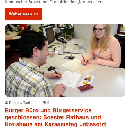
Krombacher Braustube. Dort bildet das „Krombacher…
Weiterlesen >>
Despina Tagkalidou
0
Bürger Büro und Bürgerservice
geschlossen: Soester Rathaus und
Kreishaus am Karsamstag unbesetzt