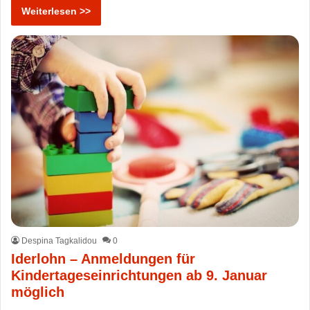
Weiterlesen >>
Despina Tagkalidou
0
Iderlohn – Anmeldungen für
Kindertageseinrichtungen ab 9. Januar
möglich