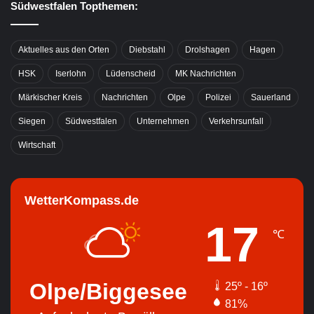
Südwestfalen Topthemen:
Aktuelles aus den Orten
Diebstahl
Drolshagen
Hagen
HSK
Iserlohn
Lüdenscheid
MK Nachrichten
Märkischer Kreis
Nachrichten
Olpe
Polizei
Sauerland
Siegen
Südwestfalen
Unternehmen
Verkehrsunfall
Wirtschaft
WetterKompass.de
17
℃
Olpe/Biggesee
25º - 16º
81%