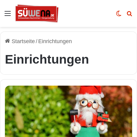
Auswahl
Skin u
Vo
Startseite
/
Einrichtungen
Einrichtungen