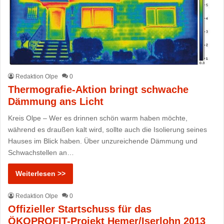
Redaktion Olpe
0
Thermografie-Aktion bringt schwache
Dämmung ans Licht
Kreis Olpe – Wer es drinnen schön warm haben möchte,
während es draußen kalt wird, sollte auch die Isolierung seines
Hauses im Blick haben. Über unzureichende Dämmung und
Schwachstellen an…
Weiterlesen >>
Redaktion Olpe
0
Offizieller Startschuss für das
ÖKOPROFIT-Projekt Hemer/Iserlohn 2013