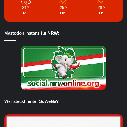
21
25
26
℃
℃
℃
Mi.
Do.
Fr.
Mastodon Instanz für NRW:
Wer steckt hinter SüWeNa?