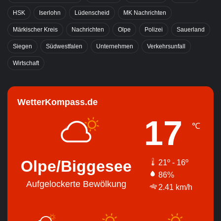
HSK
Iserlohn
Lüdenscheid
MK Nachrichten
Märkischer Kreis
Nachrichten
Olpe
Polizei
Sauerland
Siegen
Südwestfalen
Unternehmen
Verkehrsunfall
Wirtschaft
WetterKompass.de
17
℃
Olpe/Biggesee
21º - 16º
86%
Aufgelockerte Bewölkung
2.41 km/h