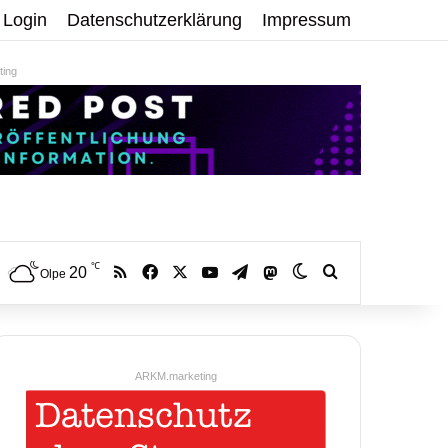
Login
Datenschutzerklärung
Impressum
ing
℃
RSS
Facebook
X
YouTube
Telegram
20
Mastodon
Skin umschalten
Volltextsuche:
Olpe
ARKM.marketing