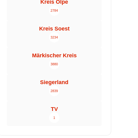
Kreis Olpe
2784
Kreis Soest
3234
Märkischer Kreis
3880
Siegerland
2839
TV
1