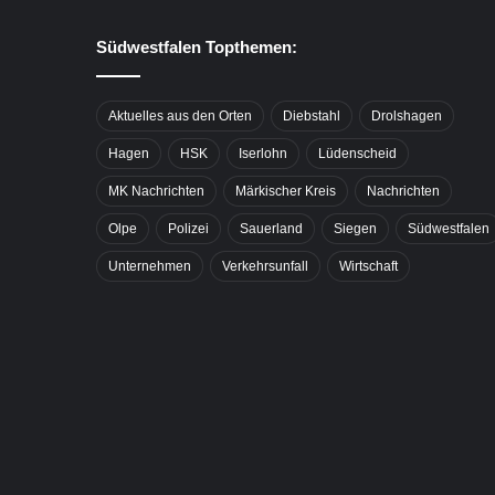
Südwestfalen Topthemen:
Aktuelles aus den Orten
Diebstahl
Drolshagen
Hagen
HSK
Iserlohn
Lüdenscheid
MK Nachrichten
Märkischer Kreis
Nachrichten
Olpe
Polizei
Sauerland
Siegen
Südwestfalen
Unternehmen
Verkehrsunfall
Wirtschaft