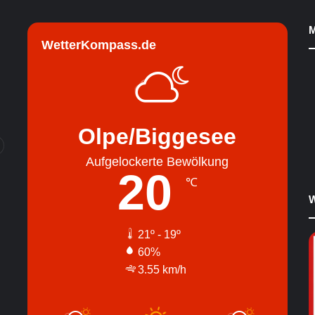
M
WetterKompass.de
Olpe/Biggesee
Aufgelockerte Bewölkung
20
℃
W
21º - 19º
60%
3.55 km/h