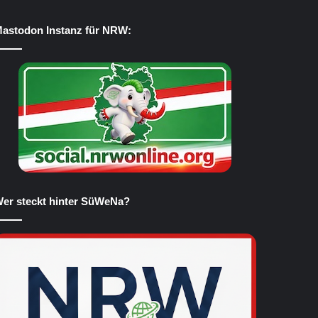
astodon Instanz für NRW:
er steckt hinter SüWeNa?