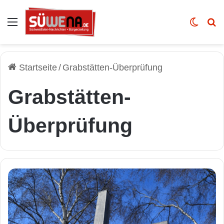
Auswahl
Skin u
Vo
Startseite
/
Grabstätten-Überprüfung
Grabstätten-
Überprüfung