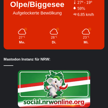
Olpe/Biggesee
27º - 19º
59%
Aufgelockerte Bewölkung
6.85 km/h
27
28
23
℃
℃
℃
Mo.
Di.
Mi.
Mastodon Instanz für NRW: