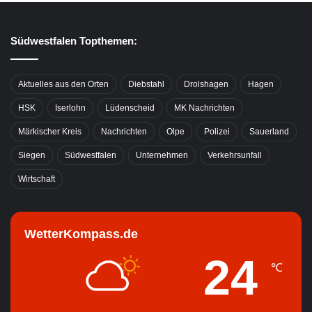
Südwestfalen Topthemen:
Aktuelles aus den Orten
Diebstahl
Drolshagen
Hagen
HSK
Iserlohn
Lüdenscheid
MK Nachrichten
Märkischer Kreis
Nachrichten
Olpe
Polizei
Sauerland
Siegen
Südwestfalen
Unternehmen
Verkehrsunfall
Wirtschaft
WetterKompass.de
24
℃