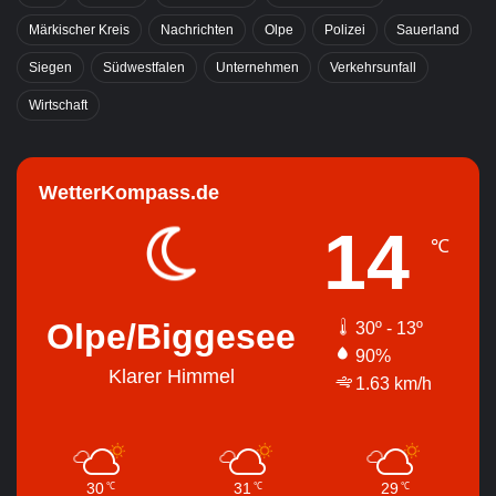
Märkischer Kreis
Nachrichten
Olpe
Polizei
Sauerland
Siegen
Südwestfalen
Unternehmen
Verkehrsunfall
Wirtschaft
WetterKompass.de
14
℃
Olpe/Biggesee
30º - 13º
90%
Klarer Himmel
1.63 km/h
30
31
29
℃
℃
℃