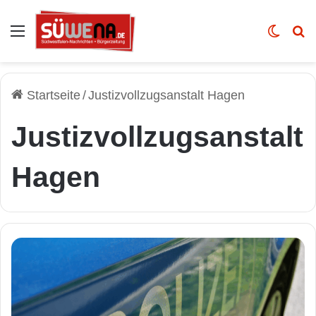
Auswahl
Skin u
Vo
Startseite
/
Justizvollzugsanstalt Hagen
Justizvollzugsanstalt
Hagen