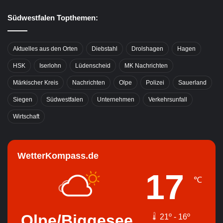
Südwestfalen Topthemen:
Aktuelles aus den Orten
Diebstahl
Drolshagen
Hagen
HSK
Iserlohn
Lüdenscheid
MK Nachrichten
Märkischer Kreis
Nachrichten
Olpe
Polizei
Sauerland
Siegen
Südwestfalen
Unternehmen
Verkehrsunfall
Wirtschaft
WetterKompass.de
17
℃
Olpe/Biggesee
21º - 16º