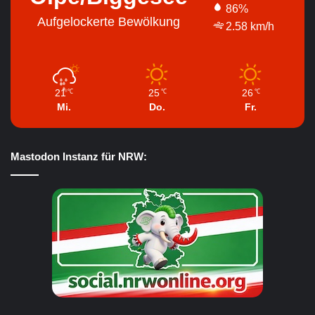
86%
Aufgelockerte Bewölkung
2.58 km/h
21
25
26
℃
℃
℃
Mi.
Do.
Fr.
Mastodon Instanz für NRW: