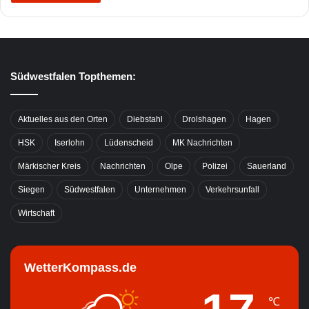
Südwestfalen Topthemen:
Aktuelles aus den Orten
Diebstahl
Drolshagen
Hagen
HSK
Iserlohn
Lüdenscheid
MK Nachrichten
Märkischer Kreis
Nachrichten
Olpe
Polizei
Sauerland
Siegen
Südwestfalen
Unternehmen
Verkehrsunfall
Wirtschaft
WetterKompass.de
℃