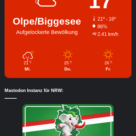
17
Olpe/Biggesee
21º - 16º
86%
Aufgelockerte Bewölkung
2.41 km/h
21
25
26
℃
℃
℃
Mi.
Do.
Fr.
Mastodon Instanz für NRW: