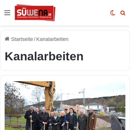
Auswahl
Skin u
Vo
Startseite
/
Kanalarbeiten
Kanalarbeiten