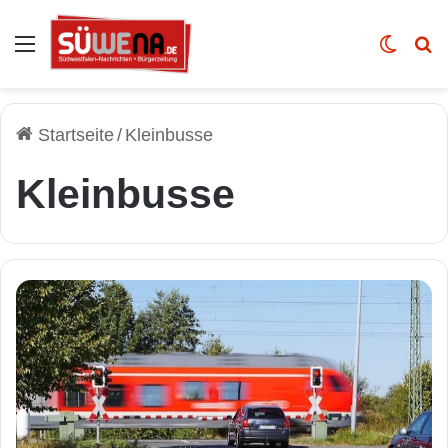
Auswahl
Skin u
Vo
Startseite
/
Kleinbusse
Kleinbusse