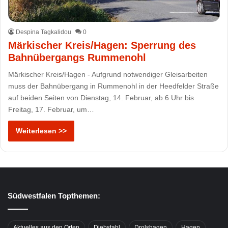
Despina Tagkalidou
0
Märkischer Kreis/Hagen: Sperrung des
Bahnübergangs Rummenohl
Märkischer Kreis/Hagen - Aufgrund notwendiger Gleisarbeiten
muss der Bahnübergang in Rummenohl in der Heedfelder Straße
auf beiden Seiten von Dienstag, 14. Februar, ab 6 Uhr bis
Freitag, 17. Februar, um…
Weiterlesen >>
Südwestfalen Topthemen:
Aktuelles aus den Orten
Diebstahl
Drolshagen
Hagen