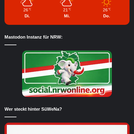
26
21
26
℃
℃
℃
Di.
Mi.
Do.
Mastodon Instanz für NRW:
Wer steckt hinter SüWeNa?