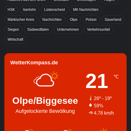
HSK
Iserlohn
Lüdenscheid
MK Nachrichten
Märkischer Kreis
Nachrichten
Olpe
Polizei
Sauerland
Siegen
Südwestfalen
Unternehmen
Verkehrsunfall
Wirtschaft
WetterKompass.de
21
℃
Olpe/Biggesee
26º - 19º
59%
Aufgelockerte Bewölkung
4.78 km/h