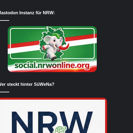
astodon Instanz für NRW:
er steckt hinter SüWeNa?