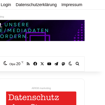
Login
Datenschutzerklärung
Impressum
ing
℃
RSS
Facebook
X
YouTube
Telegram
20
Mastodon
Skin umschalten
Volltextsuche:
Olpe
ARKM.marketing