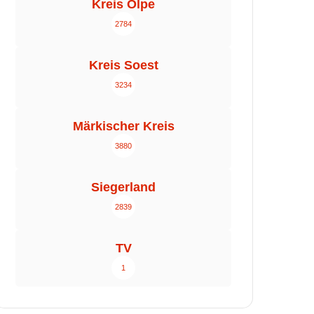
Kreis Olpe
2784
Kreis Soest
3234
Märkischer Kreis
3880
Siegerland
2839
TV
1