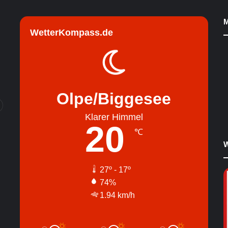
M
WetterKompass.de
Olpe/Biggesee
Klarer Himmel
20
℃
W
27º - 17º
74%
1.94 km/h