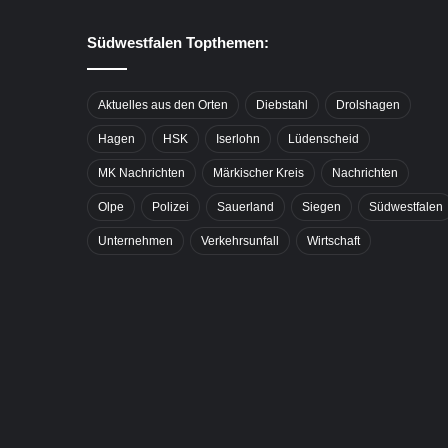
Südwestfalen Topthemen:
Aktuelles aus den Orten
Diebstahl
Drolshagen
Hagen
HSK
Iserlohn
Lüdenscheid
MK Nachrichten
Märkischer Kreis
Nachrichten
Olpe
Polizei
Sauerland
Siegen
Südwestfalen
Unternehmen
Verkehrsunfall
Wirtschaft