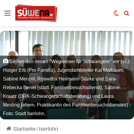
Auswahl
Skin u
Vo
Stellen den neuen "Wegweiser für Schwangere" vor (v.l.):
Holger Erb (Pro Familia), Jugendamtsleiter Kai Maibaum,
Sabine Menzel, Roswitha Heilmann-Stärke und Sara-
Rebecka Benet (städt. Familienbesuchsdienst), Sabine
Kraatz (DRK-Schwangerschaftsberatung) und Laura
Mesling (ehem. Praktikantin des Familienbesuchsdienstes) -
Foto: Stadt Iserlohn.
Startseite
/
Iserlohn