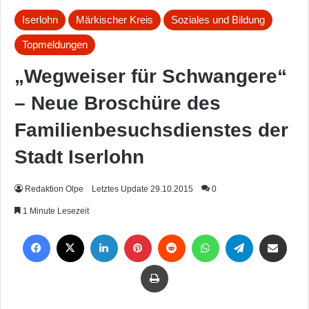
Iserlohn
Märkischer Kreis
Soziales und Bildung
Topmeldungen
„Wegweiser für Schwangere“
– Neue Broschüre des
Familienbesuchsdienstes der
Stadt Iserlohn
Redaktion Olpe
Letztes Update 29.10.2015
0
1 Minute Lesezeit
Facebook
X
LinkedIn
Pinterest
Reddit
WhatsApp
Telegram
Per Mail weiterleiten
Drucken