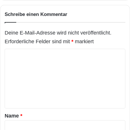
Schreibe einen Kommentar
Deine E-Mail-Adresse wird nicht veröffentlicht.
Erforderliche Felder sind mit
*
markiert
K
o
m
m
e
n
t
a
Name
*
r