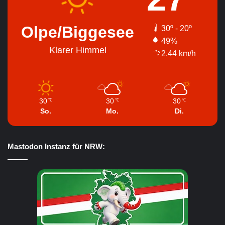
Olpe/Biggesee
30º - 20º
49%
Klarer Himmel
2.44 km/h
30
30
30
℃
℃
℃
So.
Mo.
Di.
Mastodon Instanz für NRW: