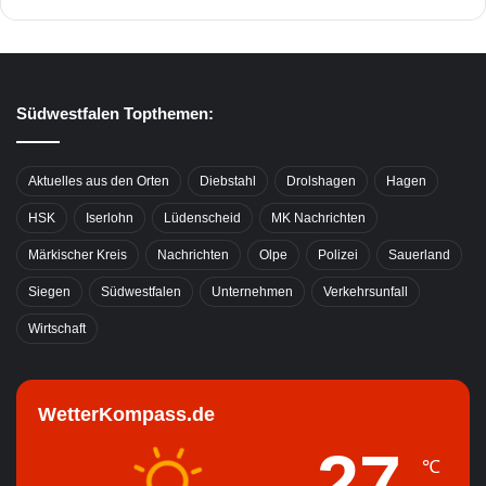
Südwestfalen Topthemen:
Aktuelles aus den Orten
Diebstahl
Drolshagen
Hagen
HSK
Iserlohn
Lüdenscheid
MK Nachrichten
Märkischer Kreis
Nachrichten
Olpe
Polizei
Sauerland
Siegen
Südwestfalen
Unternehmen
Verkehrsunfall
Wirtschaft
WetterKompass.de
27
℃