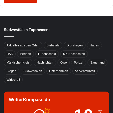
Südwestfalen Topthemen:
Aktuelles aus den Orten
Diebstahl
Drolshagen
Hagen
HSK
Iserlohn
Lüdenscheid
MK Nachrichten
Märkischer Kreis
Nachrichten
Olpe
Polizei
Sauerland
Siegen
Südwestfalen
Unternehmen
Verkehrsunfall
Wirtschaft
WetterKompass.de
℃