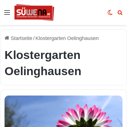
Auswahl
Skin u
Vo
Startseite
/
Klostergarten Oelinghausen
Klostergarten
Oelinghausen