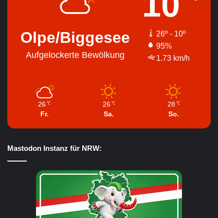
10
Olpe/Biggesee
26º - 10º
95%
Aufgelockerte Bewölkung
1.73 km/h
26
26
28
℃
℃
℃
Fr.
Sa.
So.
Mastodon Instanz für NRW: