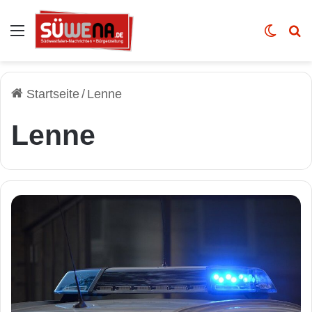
Auswahl
Skin u
Vo
Startseite
/
Lenne
Lenne