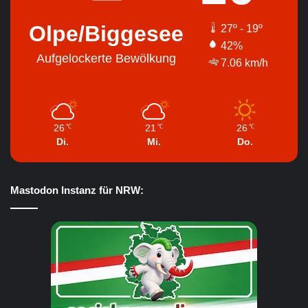
Olpe/Biggesee
27º - 19º
42%
Aufgelockerte Bewölkung
7.06 km/h
26
21
26
℃
℃
℃
Di.
Mi.
Do.
Mastodon Instanz für NRW: