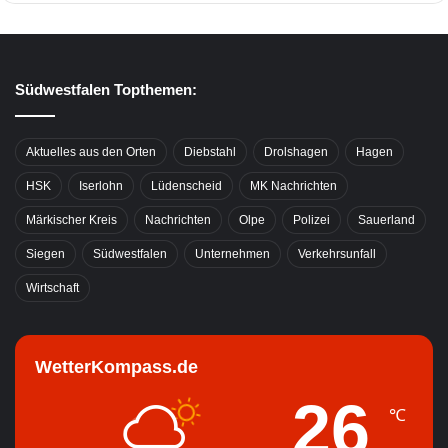
Südwestfalen Topthemen:
Aktuelles aus den Orten
Diebstahl
Drolshagen
Hagen
HSK
Iserlohn
Lüdenscheid
MK Nachrichten
Märkischer Kreis
Nachrichten
Olpe
Polizei
Sauerland
Siegen
Südwestfalen
Unternehmen
Verkehrsunfall
Wirtschaft
WetterKompass.de
26
℃