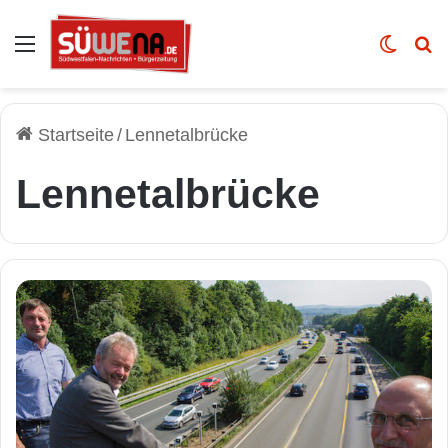
Auswahl
Skin u
Vo
Startseite
/
Lennetalbrücke
Lennetalbrücke