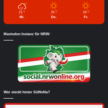
21
25
26
℃
℃
℃
Mi.
Do.
Fr.
Mastodon Instanz für NRW:
Wer steckt hinter SüWeNa?