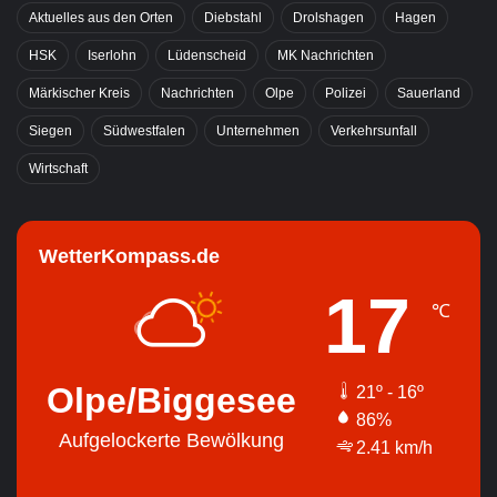
Aktuelles aus den Orten
Diebstahl
Drolshagen
Hagen
HSK
Iserlohn
Lüdenscheid
MK Nachrichten
Märkischer Kreis
Nachrichten
Olpe
Polizei
Sauerland
Siegen
Südwestfalen
Unternehmen
Verkehrsunfall
Wirtschaft
WetterKompass.de
17
℃
Olpe/Biggesee
21º - 16º
86%
Aufgelockerte Bewölkung
2.41 km/h