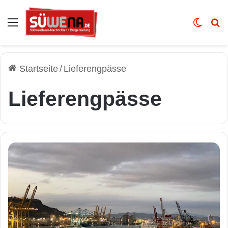
Auswahl
Skin u
Vo
Startseite
/
Lieferengpässe
Lieferengpässe