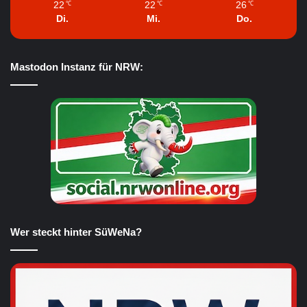
22
22
26
℃
℃
℃
Di.
Mi.
Do.
Mastodon Instanz für NRW:
Wer steckt hinter SüWeNa?