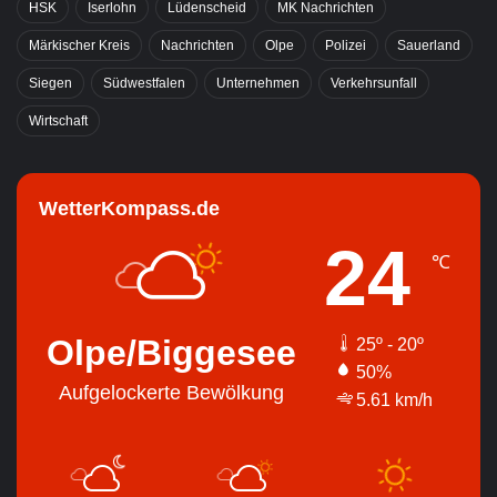
HSK
Iserlohn
Lüdenscheid
MK Nachrichten
Märkischer Kreis
Nachrichten
Olpe
Polizei
Sauerland
Siegen
Südwestfalen
Unternehmen
Verkehrsunfall
Wirtschaft
WetterKompass.de
24
℃
Olpe/Biggesee
25º - 20º
50%
Aufgelockerte Bewölkung
5.61 km/h