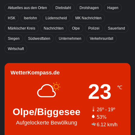
Aktuelles aus den Orten
Diebstahl
Drolshagen
Hagen
HSK
Iserlohn
Lüdenscheid
MK Nachrichten
Märkischer Kreis
Nachrichten
Olpe
Polizei
Sauerland
Siegen
Südwestfalen
Unternehmen
Verkehrsunfall
Wirtschaft
WetterKompass.de
23
℃
Olpe/Biggesee
26º - 19º
53%
Aufgelockerte Bewölkung
6.12 km/h