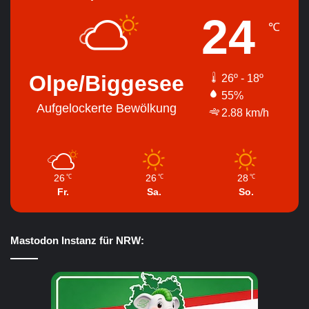
24
℃
Olpe/Biggesee
26º - 18º
55%
Aufgelockerte Bewölkung
2.88 km/h
26
26
28
℃
℃
℃
Fr.
Sa.
So.
Mastodon Instanz für NRW: