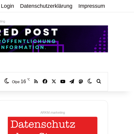
Login
Datenschutzerklärung
Impressum
ing
℃
RSS
Facebook
X
YouTube
Telegram
16
Mastodon
Skin umschalten
Volltextsuche:
Olpe
ARKM.marketing