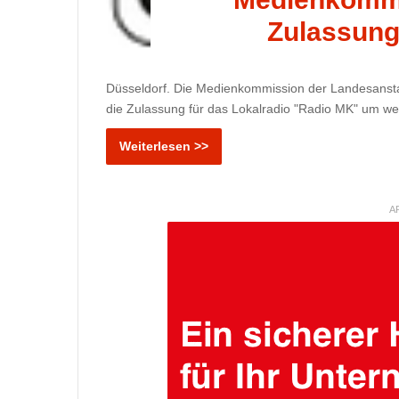
Zulassung
Düsseldorf. Die Medienkommission der Landesansta
die Zulassung für das Lokalradio "Radio MK" um wei
Weiterlesen >>
A