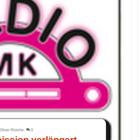
Oliver Rüsche
0
ssion verlängert