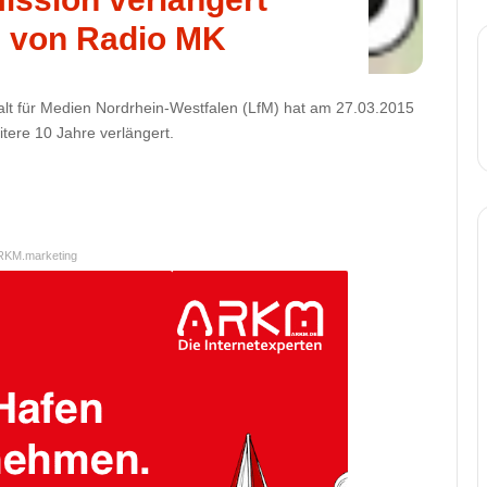
 von Radio MK
lt für Medien Nordrhein-Westfalen (LfM) hat am 27.03.2015
tere 10 Jahre verlängert.
RKM.marketing