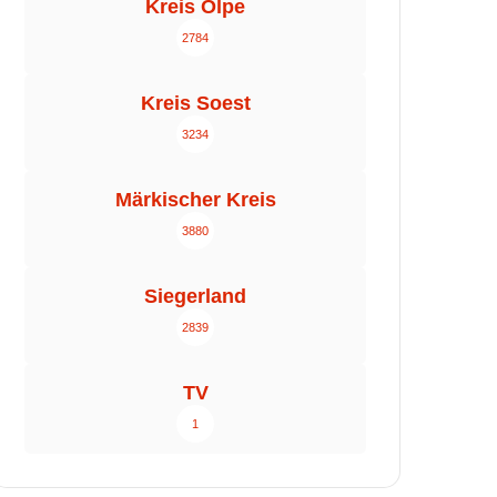
Kreis Olpe
2784
Kreis Soest
3234
Märkischer Kreis
3880
Siegerland
2839
TV
1