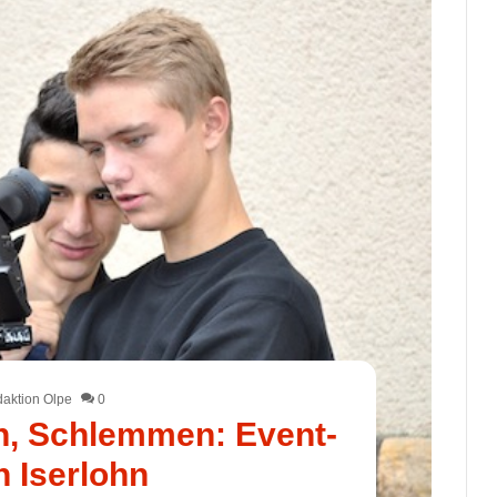
aktion Olpe
0
n, Schlemmen: Event-
n Iserlohn