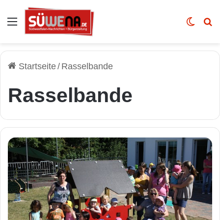
Auswahl
Skin u
Vo
Startseite
/
Rasselbande
Rasselbande