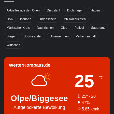
Aktuelles aus den Orten
Diebstahl
Drolshagen
Hagen
HSK
Iserlohn
Lüdenscheid
MK Nachrichten
Märkischer Kreis
Nachrichten
Olpe
Polizei
Sauerland
Siegen
Südwestfalen
Unternehmen
Verkehrsunfall
Wirtschaft
WetterKompass.de
25
℃
Olpe/Biggesee
25º - 20º
47%
Aufgelockerte Bewölkung
5.85 km/h