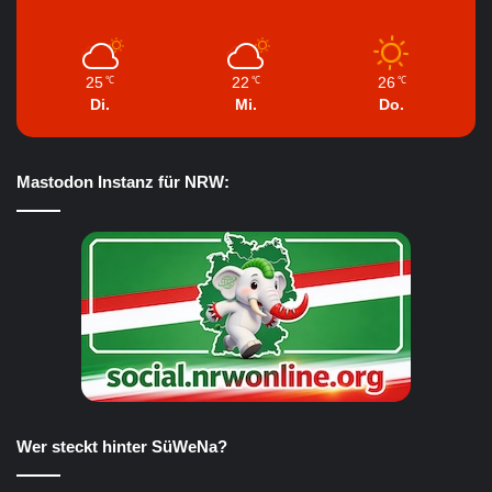
25
22
26
℃
℃
℃
Di.
Mi.
Do.
Mastodon Instanz für NRW:
Wer steckt hinter SüWeNa?