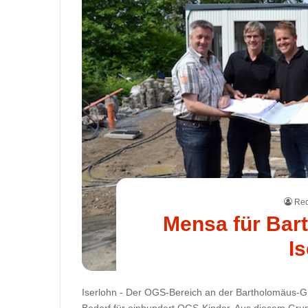
Red
Mensa für Bar
I
Iserlohn - Der OGS-Bereich an der Bartholomäus-Gru
Bedarf für einhundert OGS-Kinder. Aus diesem Grun