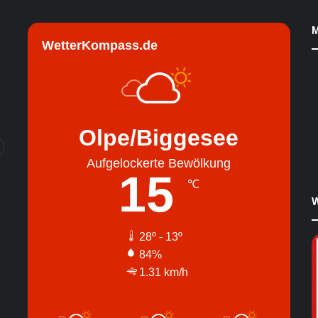
M
WetterKompass.de
Olpe/Biggesee
Aufgelockerte Bewölkung
15
℃
W
28º - 13º
84%
1.31 km/h