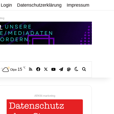
Login
Datenschutzerklärung
Impressum
ing
℃
RSS
Facebook
X
YouTube
Telegram
15
Mastodon
Skin umschalten
Volltextsuche:
Olpe
ARKM.marketing