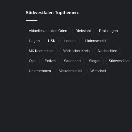
Südwestfalen Topthemen:
Aktuelles aus den Orten
Diebstahl
Drolshagen
Hagen
HSK
Iserlohn
Lüdenscheid
MK Nachrichten
Märkischer Kreis
Nachrichten
Olpe
Polizei
Sauerland
Siegen
Südwestfalen
Unternehmen
Verkehrsunfall
Wirtschaft