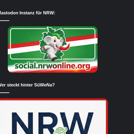
astodon Instanz für NRW:
er steckt hinter SüWeNa?