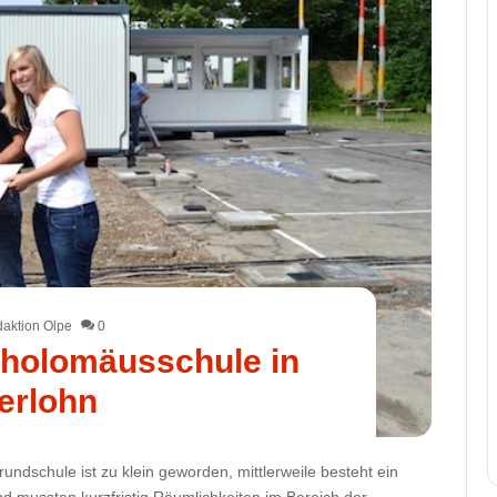
aktion Olpe
0
tholomäusschule in
serlohn
ndschule ist zu klein geworden, mittlerweile besteht ein
d mussten kurzfristig Räumlichkeiten im Bereich der