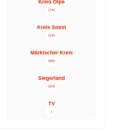
Kreis Olpe
2784
Kreis Soest
3234
Märkischer Kreis
3880
Siegerland
2839
TV
1