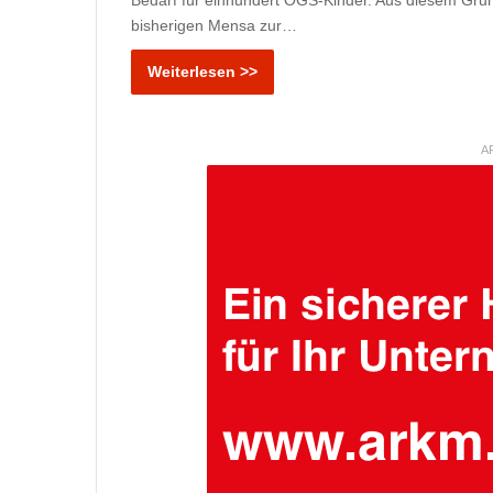
bisherigen Mensa zur…
Weiterlesen >>
A