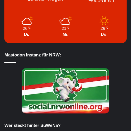
4.05 km/h
26
21
26
℃
℃
℃
Di.
Mi.
Do.
Mastodon Instanz für NRW:
Wer steckt hinter SüWeNa?