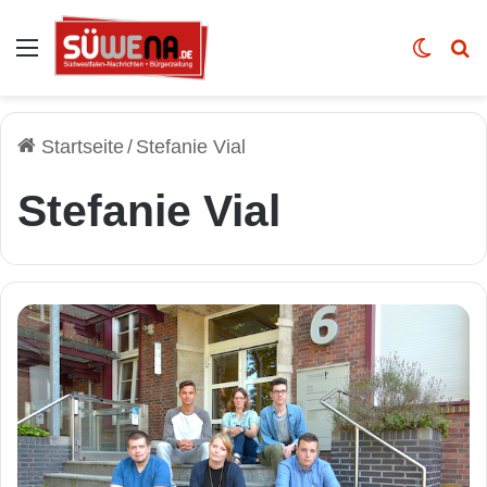
Auswahl
Skin u
Vo
Startseite
/
Stefanie Vial
Stefanie Vial