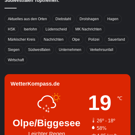
Südwestfalen Topthemen:
Aktuelles aus den Orten
Diebstahl
Drolshagen
Hagen
HSK
Iserlohn
Lüdenscheid
MK Nachrichten
Märkischer Kreis
Nachrichten
Olpe
Polizei
Sauerland
Siegen
Südwestfalen
Unternehmen
Verkehrsunfall
Wirtschaft
WetterKompass.de
19
℃
Olpe/Biggesee
26º - 18º
58%
Leichter Regen