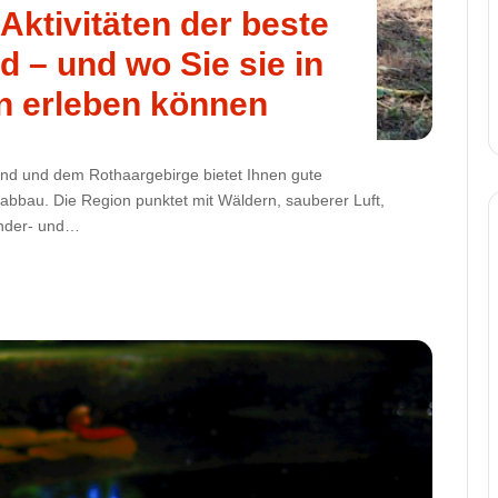
ktivitäten der beste
d – und wo Sie sie in
n erleben können
and und dem Rothaargebirge bietet Ihnen gute
abbau. Die Region punktet mit Wäldern, sauberer Luft,
ander- und…