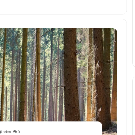
arkm
0