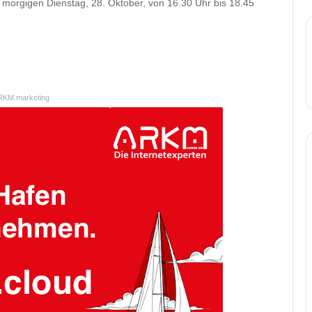
 morgigen Dienstag, 28. Oktober, von 16.30 Uhr bis 18.45
RKM.marketing