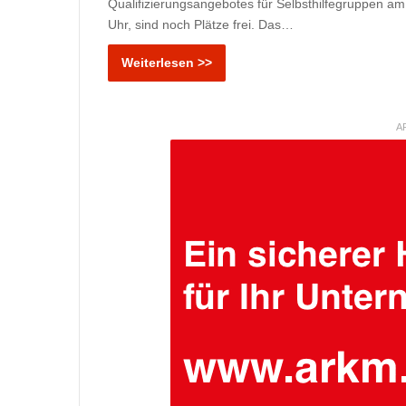
Qualifizierungsangebotes für Selbsthilfegruppen am
Uhr, sind noch Plätze frei. Das…
Weiterlesen >>
A