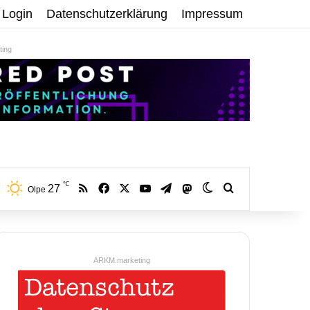
Login
Datenschutzerklärung
Impressum
ing
℃
RSS
Facebook
X
YouTube
Telegram
27
Mastodon
Skin umschalten
Volltextsuche:
Olpe
ARKM.marketing