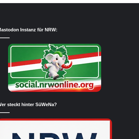
astodon Instanz für NRW:
er steckt hinter SüWeNa?