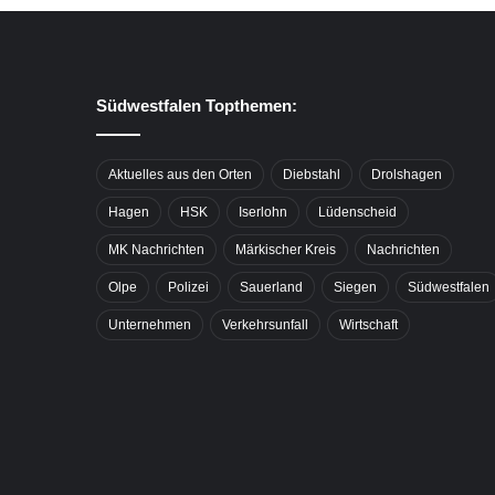
Südwestfalen Topthemen:
Aktuelles aus den Orten
Diebstahl
Drolshagen
Hagen
HSK
Iserlohn
Lüdenscheid
MK Nachrichten
Märkischer Kreis
Nachrichten
Olpe
Polizei
Sauerland
Siegen
Südwestfalen
Unternehmen
Verkehrsunfall
Wirtschaft