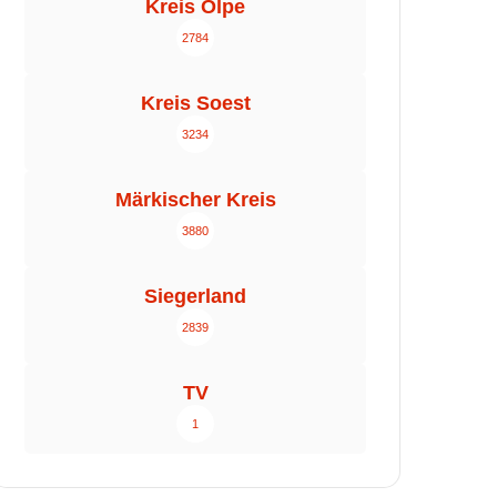
Kreis Olpe
2784
Kreis Soest
3234
Märkischer Kreis
3880
Siegerland
2839
TV
1