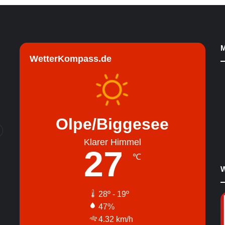
M
WetterKompass.de
Olpe/Biggesee
Klarer Himmel
27
℃
W
28º - 19º
47%
4.32 km/h