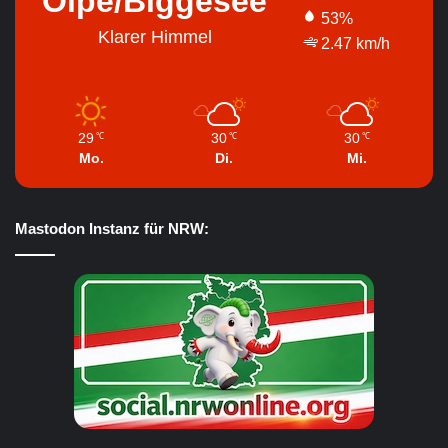
Olpe/Biggesee
53%
Klarer Himmel
2.47 km/h
29
30
30
℃
℃
℃
Mo.
Di.
Mi.
Mastodon Instanz für NRW: