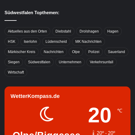
Südwestfalen Topthemen:
Aktuelles aus den Orten
Diebstahl
Drolshagen
Hagen
HSK
Iserlohn
Lüdenscheid
MK Nachrichten
Märkischer Kreis
Nachrichten
Olpe
Polizei
Sauerland
Siegen
Südwestfalen
Unternehmen
Verkehrsunfall
Wirtschaft
WetterKompass.de
20
℃
20º - 20º