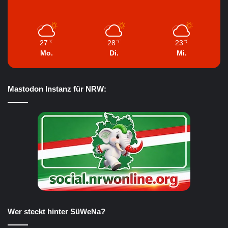
27
28
23
℃
℃
℃
Mo.
Di.
Mi.
Mastodon Instanz für NRW:
Wer steckt hinter SüWeNa?