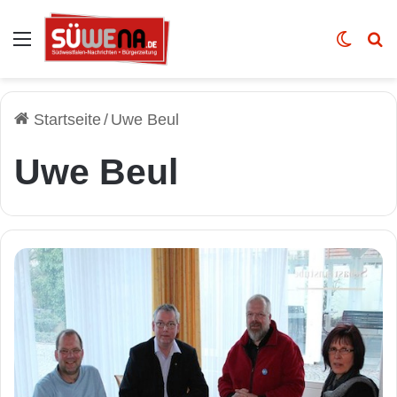
Auswahl
Skin u
Vo
Startseite
/
Uwe Beul
Uwe Beul