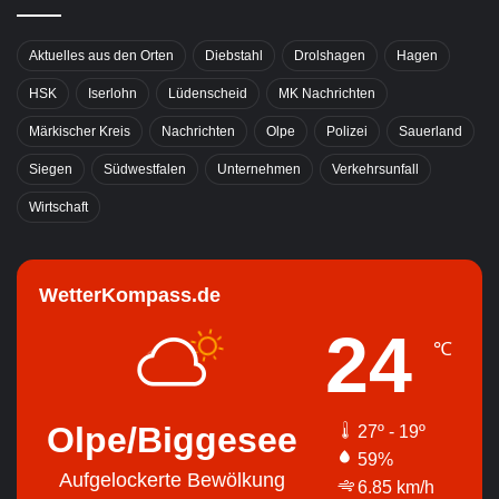
Aktuelles aus den Orten
Diebstahl
Drolshagen
Hagen
HSK
Iserlohn
Lüdenscheid
MK Nachrichten
Märkischer Kreis
Nachrichten
Olpe
Polizei
Sauerland
Siegen
Südwestfalen
Unternehmen
Verkehrsunfall
Wirtschaft
WetterKompass.de
24
℃
Olpe/Biggesee
27º - 19º
59%
Aufgelockerte Bewölkung
6.85 km/h