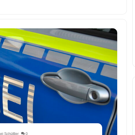
i Schüttler
0