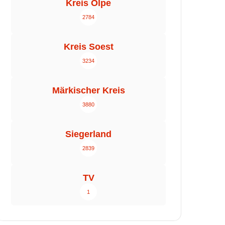
Kreis Olpe
2784
Kreis Soest
3234
Märkischer Kreis
3880
Siegerland
2839
TV
1