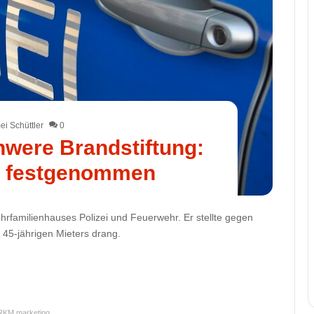
i Schüttler
0
hwere Brandstiftung:
r festgenommen
hrfamilienhauses Polizei und Feuerwehr. Er stellte gegen
45-jährigen Mieters drang.
RKM.marketing