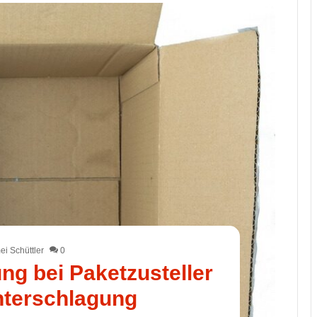
i Schüttler
0
g bei Paketzusteller
terschlagung