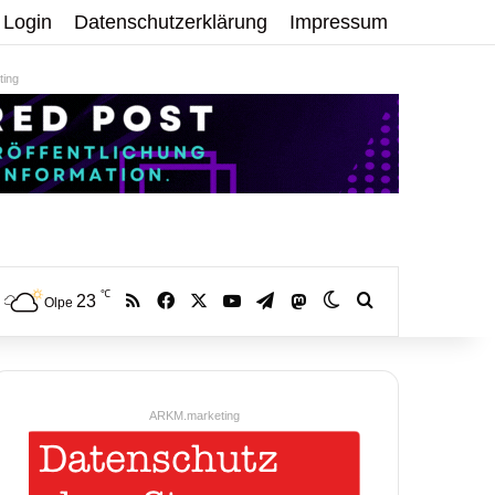
Login
Datenschutzerklärung
Impressum
ing
℃
RSS
Facebook
X
YouTube
Telegram
23
Mastodon
Skin umschalten
Volltextsuche:
Olpe
ARKM.marketing