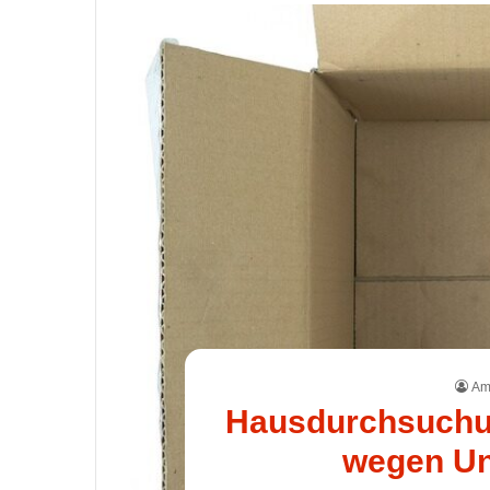
Ame
Hausdurchsuchun
wegen Un