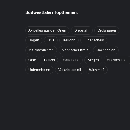
Südwestfalen Topthemen:
Aktuelles aus den Orten
Diebstahl
Drolshagen
Hagen
HSK
Iserlohn
Lüdenscheid
MK Nachrichten
Märkischer Kreis
Nachrichten
Olpe
Polizei
Sauerland
Siegen
Südwestfalen
Unternehmen
Verkehrsunfall
Wirtschaft