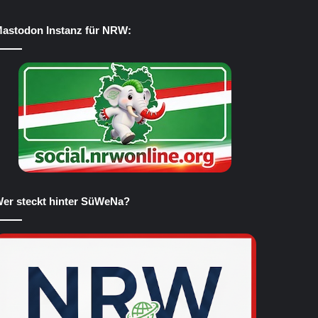
astodon Instanz für NRW:
er steckt hinter SüWeNa?