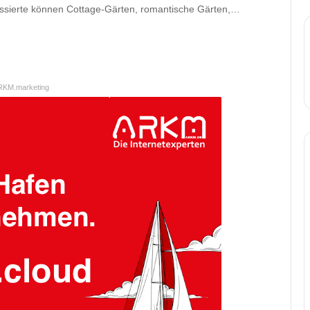
ressierte können Cottage-Gärten, romantische Gärten,…
RKM.marketing