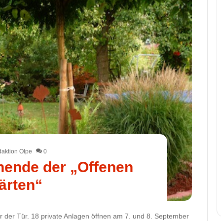
aktion Olpe
0
nende der „Offenen
ärten“
r der Tür. 18 private Anlagen öffnen am 7. und 8. September