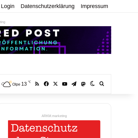
Login
Datenschutzerklärung
Impressum
ing
℃
RSS
Facebook
X
YouTube
Telegram
13
Mastodon
Skin umschalten
Volltextsuche:
Olpe
ARKM.marketing