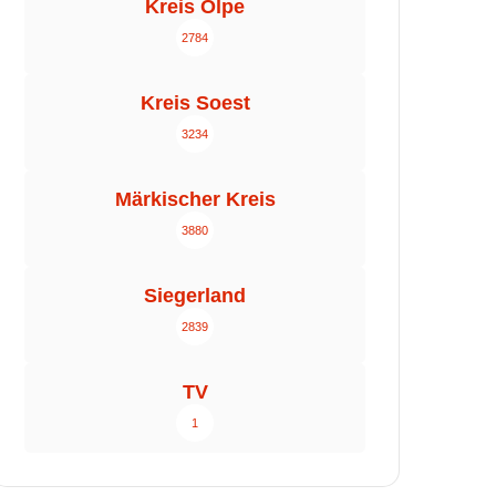
Kreis Olpe
2784
Kreis Soest
3234
Märkischer Kreis
3880
Siegerland
2839
TV
1