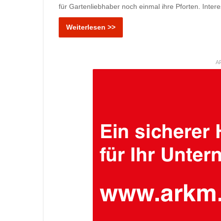
für Gartenliebhaber noch einmal ihre Pforten. Inte
Weiterlesen >>
A