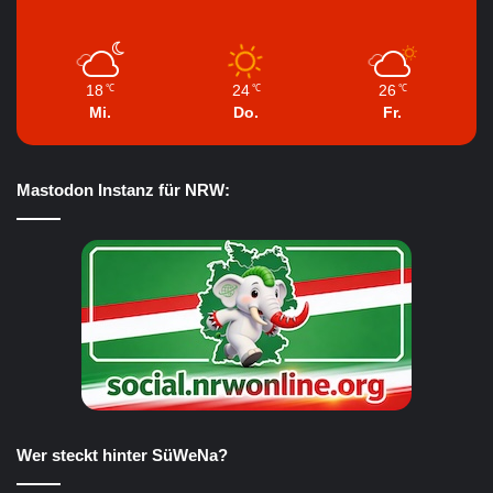
18
24
26
℃
℃
℃
Mi.
Do.
Fr.
Mastodon Instanz für NRW:
Wer steckt hinter SüWeNa?