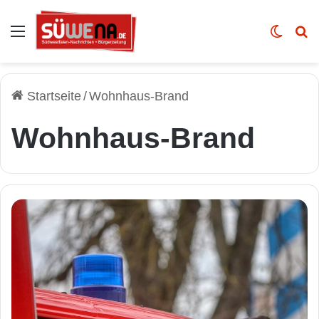
Auswahl
Skin u
Vo
Startseite
/
Wohnhaus-Brand
Wohnhaus-Brand