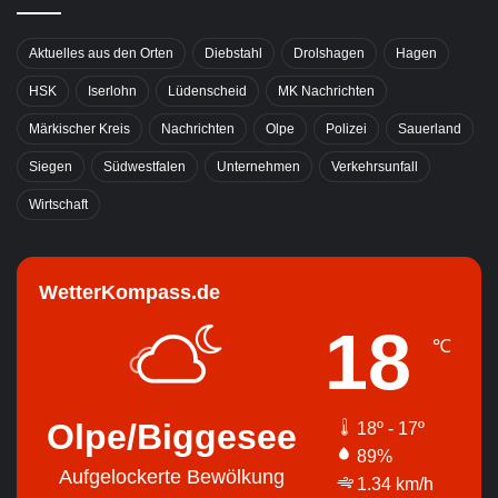
Aktuelles aus den Orten
Diebstahl
Drolshagen
Hagen
HSK
Iserlohn
Lüdenscheid
MK Nachrichten
Märkischer Kreis
Nachrichten
Olpe
Polizei
Sauerland
Siegen
Südwestfalen
Unternehmen
Verkehrsunfall
Wirtschaft
WetterKompass.de
18
℃
Olpe/Biggesee
18º - 17º
89%
Aufgelockerte Bewölkung
1.34 km/h