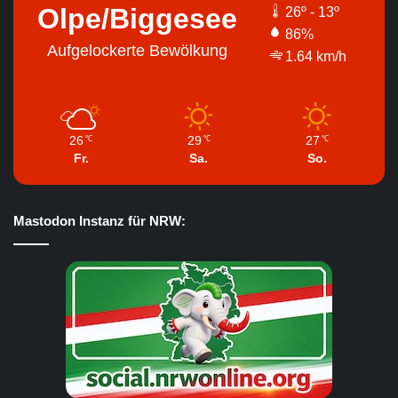
Olpe/Biggesee
26º - 13º
86%
Aufgelockerte Bewölkung
1.64 km/h
26
29
27
℃
℃
℃
Fr.
Sa.
So.
Mastodon Instanz für NRW: