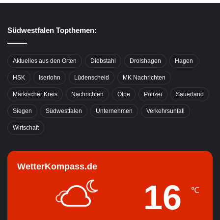
Südwestfalen Topthemen:
Aktuelles aus den Orten
Diebstahl
Drolshagen
Hagen
HSK
Iserlohn
Lüdenscheid
MK Nachrichten
Märkischer Kreis
Nachrichten
Olpe
Polizei
Sauerland
Siegen
Südwestfalen
Unternehmen
Verkehrsunfall
Wirtschaft
WetterKompass.de
16
℃