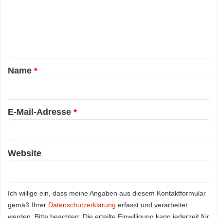
m
e
n
t
a
Name
*
r
*
E-Mail-Adresse
*
Website
Ich willige ein, dass meine Angaben aus diesem Kontaktformular
gemäß Ihrer
Datenschutzerklärung
erfasst und verarbeitet
werden. Bitte beachten: Die erteilte Einwilligung kann jederzeit für