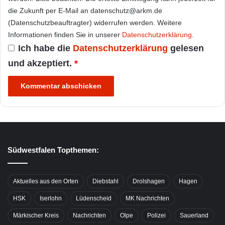
die Zukunft per E-Mail an datenschutz@arkm.de
(Datenschutzbeauftragter) widerrufen werden. Weitere
Informationen finden Sie in unserer
Datenschutzerklärung
.
Ich habe die
Datenschutzerklärung
gelesen
und akzeptiert.
*
Südwestfalen Topthemen:
Aktuelles aus den Orten
Diebstahl
Drolshagen
Hagen
HSK
Iserlohn
Lüdenscheid
MK Nachrichten
Märkischer Kreis
Nachrichten
Olpe
Polizei
Sauerland