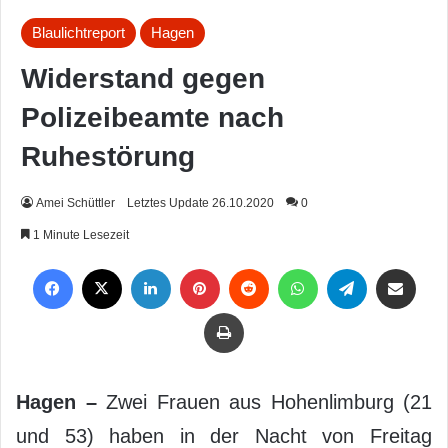
Blaulichtreport
Hagen
Widerstand gegen
Polizeibeamte nach
Ruhestörung
Amei Schüttler
Letztes Update 26.10.2020
0
1 Minute Lesezeit
Facebook
X
LinkedIn
Pinterest
Reddit
WhatsApp
Telegram
Per Mail weiterleiten
Drucken
Hagen –
Zwei Frauen aus Hohenlimburg (21
und 53) haben in der Nacht von Freitag