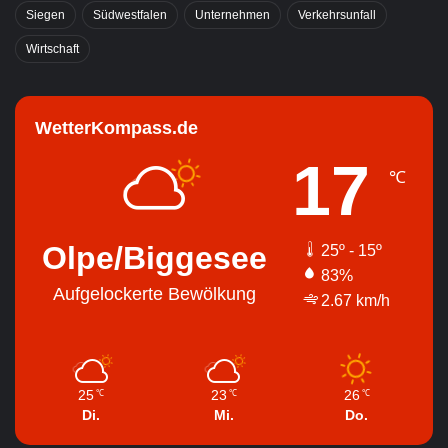
Siegen
Südwestfalen
Unternehmen
Verkehrsunfall
Wirtschaft
WetterKompass.de
17
℃
Olpe/Biggesee
25º - 15º
83%
Aufgelockerte Bewölkung
2.67 km/h
25
23
26
℃
℃
℃
Di.
Mi.
Do.