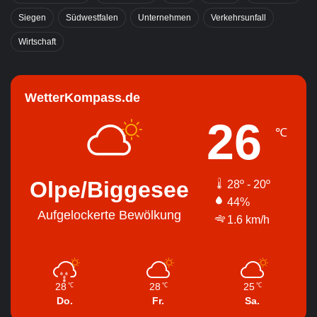
Siegen
Südwestfalen
Unternehmen
Verkehrsunfall
Wirtschaft
WetterKompass.de
26
℃
Olpe/Biggesee
28º - 20º
44%
Aufgelockerte Bewölkung
1.6 km/h
28
28
25
℃
℃
℃
Do.
Fr.
Sa.