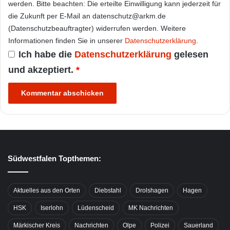
werden. Bitte beachten: Die erteilte Einwilligung kann jederzeit für
die Zukunft per E-Mail an datenschutz@arkm.de
(Datenschutzbeauftragter) widerrufen werden. Weitere
Informationen finden Sie in unserer
Datenschutzerklärung
.
Ich habe die
Datenschutzerklärung
gelesen
und akzeptiert.
*
Südwestfalen Topthemen:
Aktuelles aus den Orten
Diebstahl
Drolshagen
Hagen
HSK
Iserlohn
Lüdenscheid
MK Nachrichten
Märkischer Kreis
Nachrichten
Olpe
Polizei
Sauerland