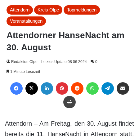
Attendorn
Kreis Olpe
Topmeldungen
Veranstaltungen
Attendorner HanseNacht am
30. August
Redaktion Olpe
Letztes Update 08.06.2024
0
1 Minute Lesezeit
Facebook
X
LinkedIn
Pinterest
Reddit
WhatsApp
Telegram
Per Mail weiterleiten
Drucken
Attendorn – Am Freitag, den 30. August findet
bereits die 11. HanseNacht in Attendorn statt.