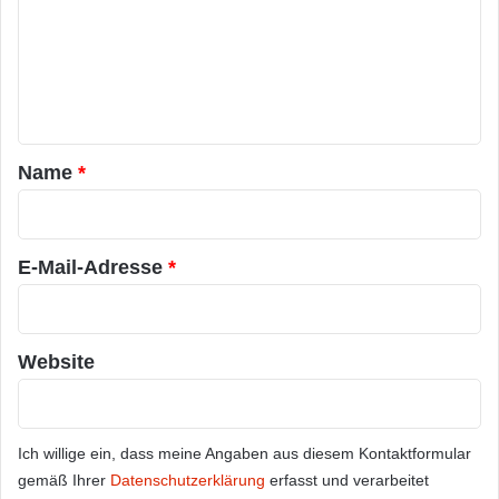
m
e
n
t
a
Name
*
r
*
E-Mail-Adresse
*
Website
Ich willige ein, dass meine Angaben aus diesem Kontaktformular
gemäß Ihrer
Datenschutzerklärung
erfasst und verarbeitet