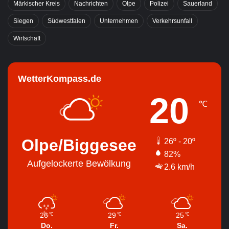
Märkischer Kreis
Nachrichten
Olpe
Polizei
Sauerland
Siegen
Südwestfalen
Unternehmen
Verkehrsunfall
Wirtschaft
WetterKompass.de
20
℃
Olpe/Biggesee
26º - 20º
82%
Aufgelockerte Bewölkung
2.6 km/h
26
29
25
℃
℃
℃
Do.
Fr.
Sa.