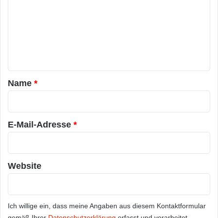
m
m
e
n
t
a
Name
*
r
*
E-Mail-Adresse
*
Website
Ich willige ein, dass meine Angaben aus diesem Kontaktformular
gemäß Ihrer
Datenschutzerklärung
erfasst und verarbeitet