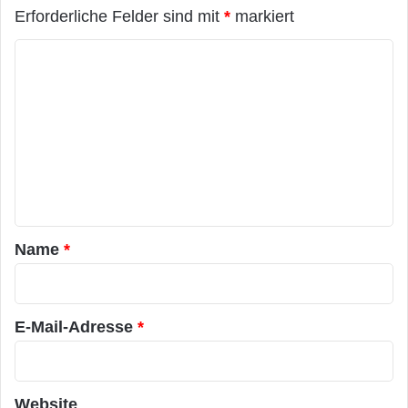
Erforderliche Felder sind mit
*
markiert
K
o
m
m
e
n
t
a
Name
*
r
*
E-Mail-Adresse
*
Website