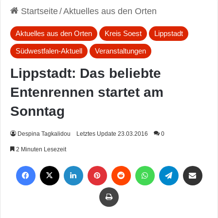
Startseite
/
Aktuelles aus den Orten
Aktuelles aus den Orten
Kreis Soest
Lippstadt
Südwestfalen-Aktuell
Veranstaltungen
Lippstadt: Das beliebte
Entenrennen startet am
Sonntag
Despina Tagkalidou
Letztes Update 23.03.2016
0
2 Minuten Lesezeit
Facebook
X
LinkedIn
Pinterest
Reddit
WhatsApp
Telegram
Per Mail weiterleiten
Drucken