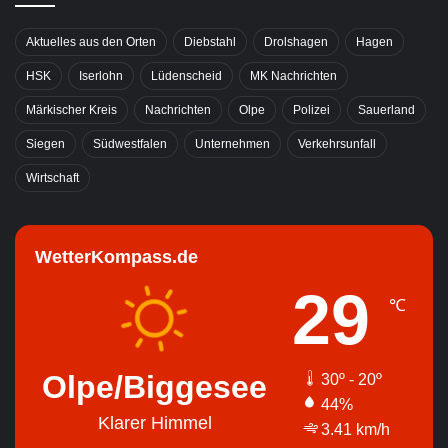
Aktuelles aus den Orten
Diebstahl
Drolshagen
Hagen
HSK
Iserlohn
Lüdenscheid
MK Nachrichten
Märkischer Kreis
Nachrichten
Olpe
Polizei
Sauerland
Siegen
Südwestfalen
Unternehmen
Verkehrsunfall
Wirtschaft
WetterKompass.de
29
℃
Olpe/Biggesee
30º - 20º
44%
Klarer Himmel
3.41 km/h