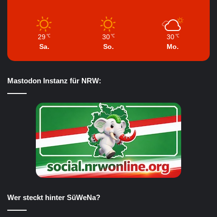
29
30
30
℃
℃
℃
Sa.
So.
Mo.
Mastodon Instanz für NRW:
Wer steckt hinter SüWeNa?