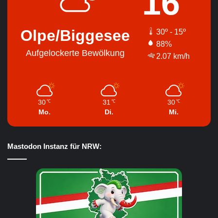
16
Olpe/Biggesee
30º - 15º
88%
Aufgelockerte Bewölkung
2.07 km/h
30
31
30
℃
℃
℃
Mo.
Di.
Mi.
Mastodon Instanz für NRW: