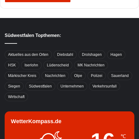
Südwestfalen Topthemen:
Aktuelles aus den Orten
Diebstahl
Drolshagen
Hagen
HSK
Iserlohn
Lüdenscheid
MK Nachrichten
Märkischer Kreis
Nachrichten
Olpe
Polizei
Sauerland
Siegen
Südwestfalen
Unternehmen
Verkehrsunfall
Wirtschaft
WetterKompass.de
℃