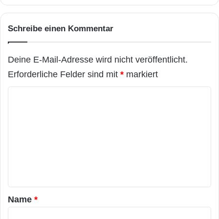
Schreibe einen Kommentar
Deine E-Mail-Adresse wird nicht veröffentlicht.
Erforderliche Felder sind mit
*
markiert
K
o
m
m
e
n
t
a
Name
*
r