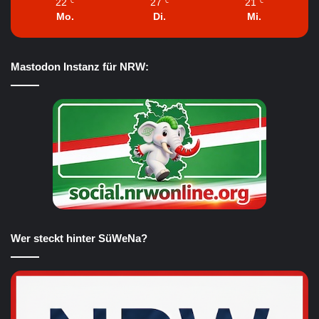
22
27
21
℃
℃
℃
Mo.
Di.
Mi.
Mastodon Instanz für NRW:
Wer steckt hinter SüWeNa?