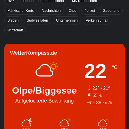
HSK
Iserlohn
Lüdenscheid
MK Nachrichten
Märkischer Kreis
Nachrichten
Olpe
Polizei
Sauerland
Siegen
Südwestfalen
Unternehmen
Verkehrsunfall
Wirtschaft
WetterKompass.de
22
℃
Olpe/Biggesee
22º - 21º
65%
Aufgelockerte Bewölkung
1.88 km/h