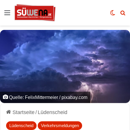
Auswahl
Skin u
Vo
Quelle: FelixMittermeier / pixabay.com
Startseite
/
Lüdenscheid
Lüdenscheid
Verkehrsmeldungen