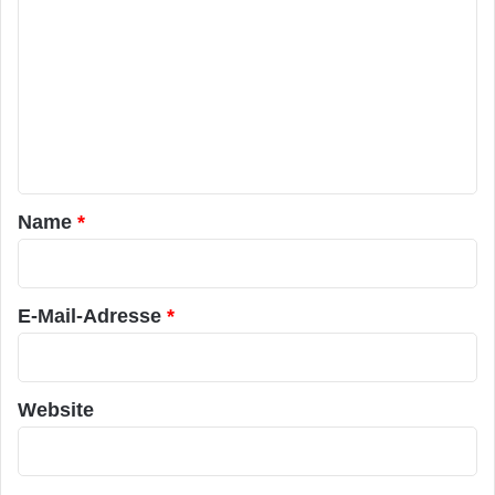
o
m
m
e
n
t
a
Name
*
r
*
E-Mail-Adresse
*
Website